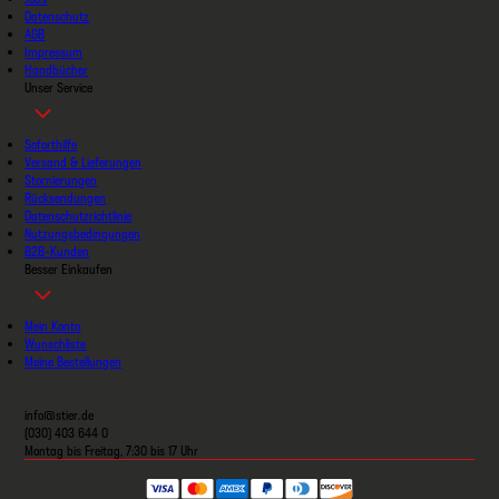
Datenschutz
AGB
Impressum
Handbücher
Unser Service
Soforthilfe
Versand & Lieferungen
Stornierungen
Rücksendungen
Datenschutzrichtlinie
Nutzungsbedingungen
B2B-Kunden
Besser Einkaufen
Mein Konto
Wunschliste
Meine Bestellungen
info@stier.de
(030) 403 644 0
Montag bis Freitag, 7:30 bis 17 Uhr