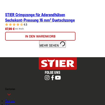
STIER Crimpzange für Aderendhülsen
Sechskant-Pressung 16 mm² Quetschzange
4.5
87,99 €
inkl. MwSt.
IN DEN WARENKORB
MEHR SEHEN
FOLGE UNS
Contorion
Über uns
Jobs