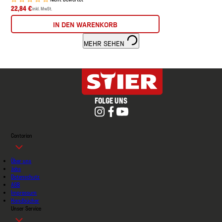
22,84 €
inkl. MwSt.
IN DEN WARENKORB
MEHR SEHEN
FOLGE UNS
Contorion
Über uns
Jobs
Datenschutz
AGB
Impressum
Handbücher
Unser Service