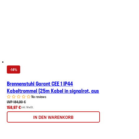
-14%
Brennenstuhl Garant CEE 1 IP44
Kabeltrommel (25m Kabel in signalrot, aus
No reviews
UVP 184,00 €
158,97 €
inkl. MwSt.
IN DEN WARENKORB