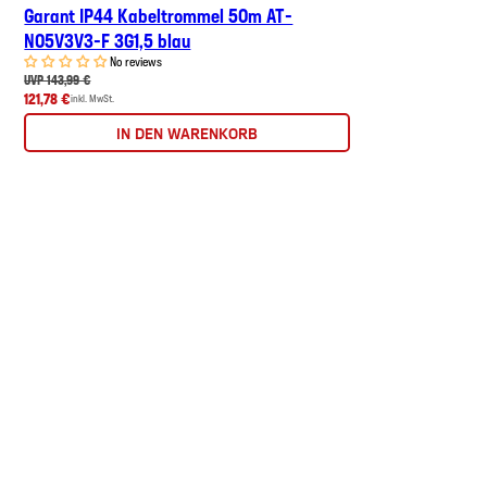
Garant IP44 Kabeltrommel 50m AT-
N05V3V3-F 3G1,5 blau
No reviews
UVP 143,99 €
121,78 €
inkl. MwSt.
IN DEN WARENKORB