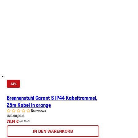
-14%
Brennenstuhl Garant S IP44 Kabeltrommel,
25m Kabel in orange
No reviews
UVP 90,99 €
78,14 €
inkl. MwSt.
IN DEN WARENKORB