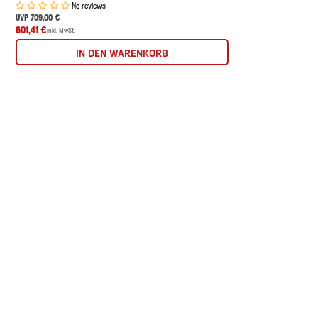
No reviews
UVP 709,00 €
601,41 €
inkl. MwSt.
IN DEN WARENKORB