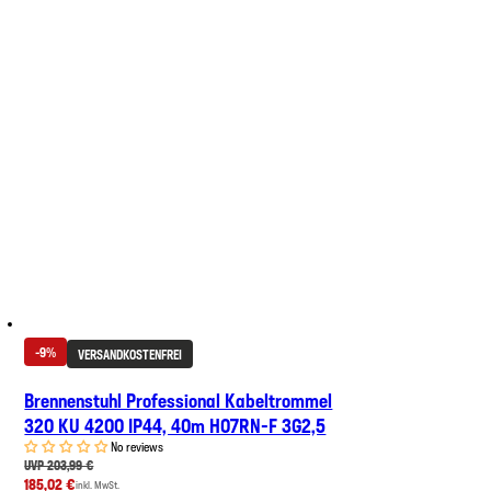
-9%
VERSANDKOSTENFREI
Brennenstuhl Professional Kabeltrommel
320 KU 4200 IP44, 40m H07RN-F 3G2,5
No reviews
UVP 203,99 €
185,02 €
inkl. MwSt.