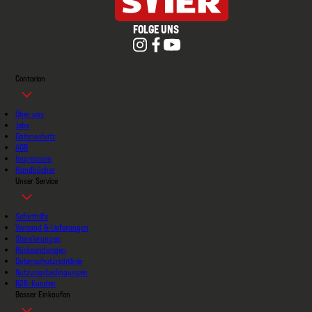
FOLGE UNS
Contorion
Über uns
Jobs
Datenschutz
AGB
Impressum
Handbücher
Unser Service
Soforthilfe
Versand & Lieferungen
Stornierungen
Rücksendungen
Datenschutzrichtlinie
Nutzungsbedingungen
B2B-Kunden
Besser Einkaufen