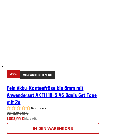
-12%
VERSANDKOSTENFREI
Fein Akku-Kantenfräse bis 5mm mit
Anwenderset AKFH 18-5 AS Basis Set Fase
mit 2x
No reviews
UVP 2.045,61 €
1.808,99 €
inkl. MwSt.
IN DEN WARENKORB