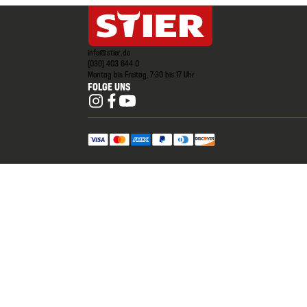
info@stier.de
(030) 403 644 0
Montag bis Freitag, 7:30 bis 17 Uhr
FOLGE UNS