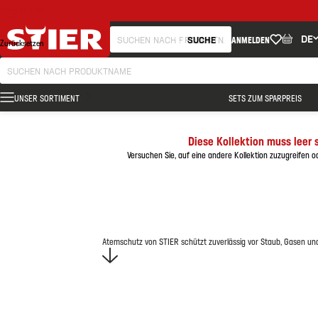
FILTER
DE
SUCHE
ANMELDEN
Zurücksetzen
UNSER SORTIMENT
SETS ZUM SPARPREIS
Diese Kollektion muss leer 
Versuchen Sie, auf eine andere Kollektion zuzugreifen od
Atemschutz von STIER schützt zuverlässig vor Staub, Gasen und 
Ver
mais