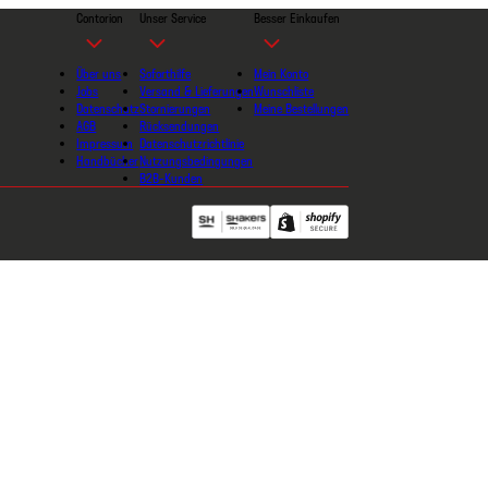
Contorion
Unser Service
Besser Einkaufen
Über uns
Soforthilfe
Mein Konto
Jobs
Versand & Lieferungen
Wunschliste
Datenschutz
Stornierungen
Meine Bestellungen
AGB
Rücksendungen
Impressum
Datenschutzrichtlinie
Handbücher
Nutzungsbedingungen
B2B-Kunden