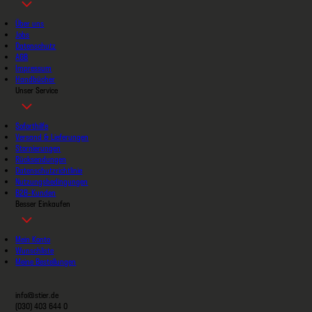
Über uns
Jobs
Datenschutz
AGB
Impressum
Handbücher
Unser Service
Soforthilfe
Versand & Lieferungen
Stornierungen
Rücksendungen
Datenschutzrichtlinie
Nutzungsbedingungen
B2B-Kunden
Besser Einkaufen
Mein Konto
Wunschliste
Meine Bestellungen
info@stier.de
(030) 403 644 0