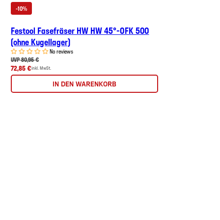
-10%
Festool Fasefräser HW HW 45°-OFK 500
(ohne Kugellager)
No reviews
UVP 80,95 €
72,85 €
inkl. MwSt.
IN DEN WARENKORB