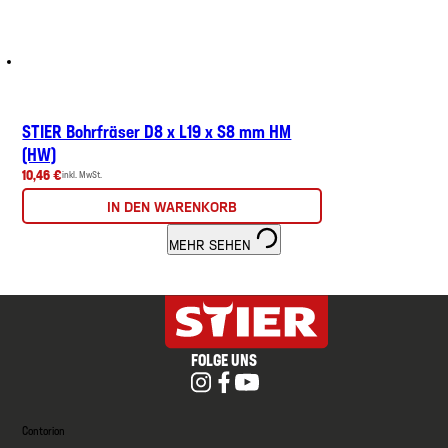
STIER Bohrfräser D8 x L19 x S8 mm HM
(HW)
10,46 €
inkl. MwSt.
IN DEN WARENKORB
MEHR SEHEN
FOLGE UNS
Contorion