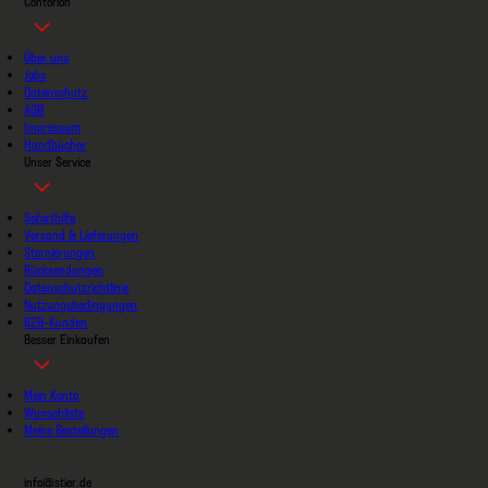
Contorion
Über uns
Jobs
Datenschutz
AGB
Impressum
Handbücher
Unser Service
Soforthilfe
Versand & Lieferungen
Stornierungen
Rücksendungen
Datenschutzrichtlinie
Nutzungsbedingungen
B2B-Kunden
Besser Einkaufen
Mein Konto
Wunschliste
Meine Bestellungen
info@stier.de