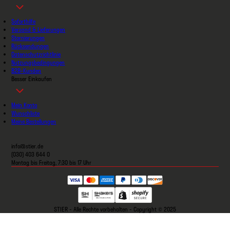
Soforthilfe
Versand & Lieferungen
Stornierungen
Rücksendungen
Datenschutzrichtlinie
Nutzungsbedingungen
B2B-Kunden
Besser Einkaufen
Mein Konto
Wunschliste
Meine Bestellungen
info@stier.de
(030) 403 644 0
Montag bis Freitag, 7:30 bis 17 Uhr
STIER - Alle Rechte vorbehalten - Copyright © 2025