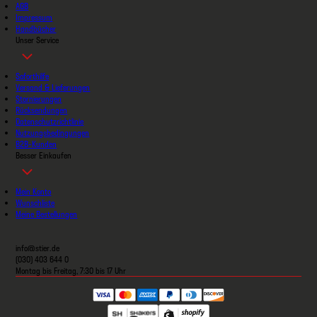
AGB
Impressum
Handbücher
Unser Service
Soforthilfe
Versand & Lieferungen
Stornierungen
Rücksendungen
Datenschutzrichtlinie
Nutzungsbedingungen
B2B-Kunden
Besser Einkaufen
Mein Konto
Wunschliste
Meine Bestellungen
info@stier.de
(030) 403 644 0
Montag bis Freitag, 7:30 bis 17 Uhr