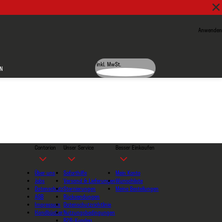
Anwenden
inkl. MwSt.
N
Contorion
Unser Service
Besser Einkaufen
Über uns
Soforthilfe
Mein Konto
Jobs
Versand & Lieferungen
Wunschliste
Datenschutz
Stornierungen
Meine Bestellungen
AGB
Rücksendungen
Impressum
Datenschutzrichtlinie
Handbücher
Nutzungsbedingungen
B2B-Kunden