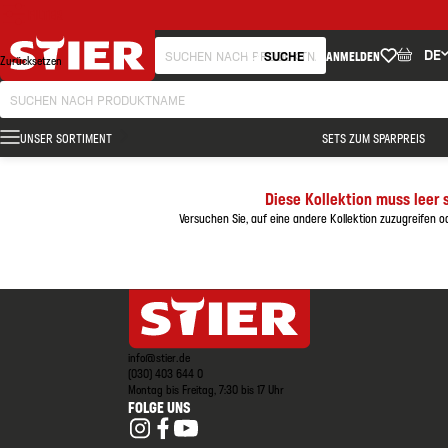
FILTER
DE
SUCHE
ANMELDEN
Zurücksetzen
UNSER SORTIMENT
SETS ZUM SPARPREIS
Diese Kollektion muss leer 
Versuchen Sie, auf eine andere Kollektion zuzugreifen od
info@stier.de
(030) 403 644 0
Montag bis Freitag, 7:30 bis 17 Uhr
FOLGE UNS