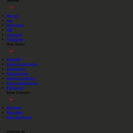
Contorion
Über uns
Jobs
Datenschutz
AGB
Impressum
Handbücher
Unser Service
Soforthilfe
Versand & Lieferungen
Stornierungen
Rücksendungen
Datenschutzrichtlinie
Nutzungsbedingungen
B2B-Kunden
Besser Einkaufen
Mein Konto
Wunschliste
Meine Bestellungen
info@stier.de