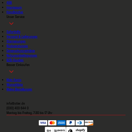
AGB
Impressum
Handbücher
Unser Service
Soforthilfe
Versand & Lieferungen
Stornierungen
Rücksendungen
Datenschutzrichtlinie
Nutzungsbedingungen
B2B-Kunden
Besser Einkaufen
Mein Konto
Wunschliste
Meine Bestellungen
info@stier.de
(030) 403 644 0
Montag bis Freitag, 7:30 bis 17 Uhr