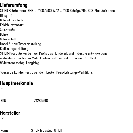
Lieferumfang:
STIER Bohrhammer SHB-L-4100, 1500 W, 12 J, 4100 Schläge/Min, SDS-Max Aufnahme
Hilfsgriff
Bohrfutterschutz
Kohlebürstensatz
Spitzmeißel
Bohrer
Schmierfett
Lineal für die Tiefeneinstellung
Bedienungsanleitung
STIER-Produkte werden von Profis aus Handwerk und Industrie entwickelt und
verbinden in höchstem Maße Leistungsstärke und Ergonomie. Kraftvoll.
Widerstandsfähig. Langlebig.
Tausende Kunden vertrauen dem besten Preis-Leistungs-Verhältnis.
Hauptmerkmale
SKU
74289560
Hersteller
Name
STIER Industrial GmbH