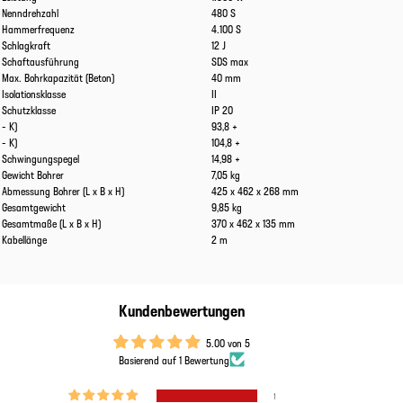
Nenndrehzahl
480 S
Hammerfrequenz
4.100 S
Schlagkraft
12 J
Schaftausführung
SDS max
Max. Bohrkapazität (Beton)
40 mm
Isolationsklasse
II
Schutzklasse
IP 20
- K)
93,8 +
- K)
104,8 +
Schwingungspegel
14,98 +
Gewicht Bohrer
7,05 kg
Abmessung Bohrer (L x B x H)
425 x 462 x 268 mm
Gesamtgewicht
9,85 kg
Gesamtmaße (L x B x H)
370 x 462 x 135 mm
Kabellänge
2 m
Kundenbewertungen
5.00 von 5
Basierend auf 1 Bewertung
1