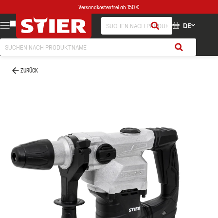
Versandkostenfrei ab 150 €
DE
ZURÜCK