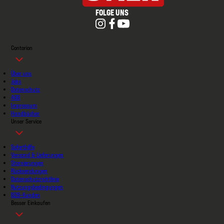
FOLGE UNS
Contorion
Über uns
Jobs
Datenschutz
AGB
Impressum
Handbücher
Unser Service
Soforthilfe
Versand & Lieferungen
Stornierungen
Rücksendungen
Datenschutzrichtlinie
Nutzungsbedingungen
B2B-Kunden
Besser Einkaufen