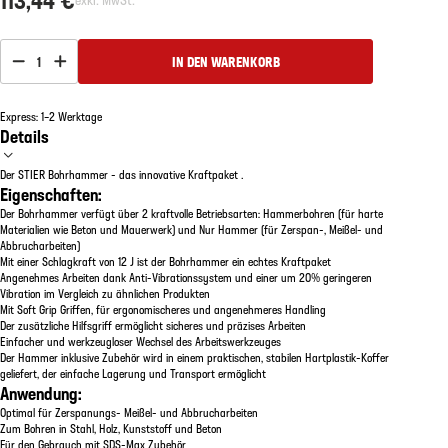
1
IN DEN WARENKORB
Express: 1–2 Werktage
Details
Der STIER Bohrhammer - das innovative Kraftpaket .
Eigenschaften:
Der Bohrhammer verfügt über 2 kraftvolle Betriebsarten: Hammerbohren (für harte
Materialien wie Beton und Mauerwerk) und Nur Hammer (für Zerspan-, Meißel- und
Abbrucharbeiten)
Mit einer Schlagkraft von 12 J ist der Bohrhammer ein echtes Kraftpaket
Angenehmes Arbeiten dank Anti-Vibrationssystem und einer um 20% geringeren
Vibration im Vergleich zu ähnlichen Produkten
Mit Soft Grip Griffen, für ergonomischeres und angenehmeres Handling
Der zusätzliche Hilfsgriff ermöglicht sicheres und präzises Arbeiten
Einfacher und werkzeugloser Wechsel des Arbeitswerkzeuges
Der Hammer inklusive Zubehör wird in einem praktischen, stabilen Hartplastik-Koffer
geliefert, der einfache Lagerung und Transport ermöglicht
Anwendung:
Optimal für Zerspanungs- Meißel- und Abbrucharbeiten
Zum Bohren in Stahl, Holz, Kunststoff und Beton
Für den Gebrauch mit SDS-Max Zubehör