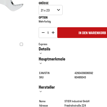
GRÖSSE
21 x 23
OPTION
Mehrfarbig
IN DEN WARENKORB
1
Express
Details
Hauptmerkmale
EAN/GTIN
4260439006592
SKU
60489343
Hersteller
Name
STIER Industrial GmbH
Adresse
Friedrichstraße 224