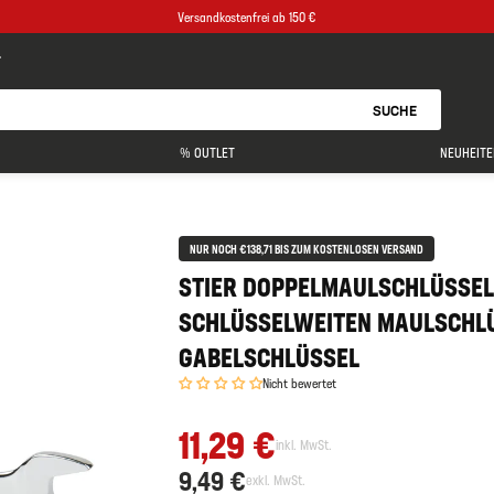
Versandkostenfrei ab 150 €
SUCHE
% OUTLET
NEUHEITE
NUR NOCH €138,71 BIS ZUM KOSTENLOSEN VERSAND
STIER DOPPELMAULSCHLÜSSEL 
SCHLÜSSELWEITEN MAULSCHL
GABELSCHLÜSSEL
Nicht bewertet
11,29 €
inkl. MwSt.
9,49 €
exkl. MwSt.