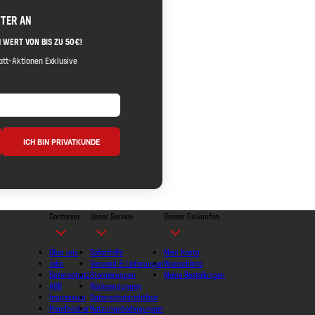
TTER AN
 WERT VON BIS ZU 50€!
tt-Aktionen Exklusive
ICH BIN PRIVATKUNDE
Contorion
Unser Service
Besser Einkaufen
Über uns
Soforthilfe
Mein Konto
Jobs
Versand & Lieferungen
Wunschliste
Datenschutz
Stornierungen
Meine Bestellungen
AGB
Rücksendungen
Impressum
Datenschutzrichtlinie
Handbücher
Nutzungsbedingungen