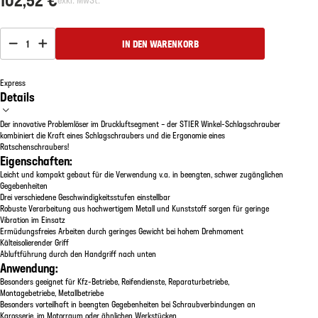
1
IN DEN WARENKORB
Express
Details
Der innovative Problemlöser im Druckluftsegment – der STIER Winkel-Schlagschrauber
kombiniert die Kraft eines Schlagschraubers und die Ergonomie eines
Ratschenschraubers!
Eigenschaften:
Leicht und kompakt gebaut für die Verwendung v.a. in beengten, schwer zugänglichen
Gegebenheiten
Drei verschiedene Geschwindigkeitsstufen einstellbar
Robuste Verarbeitung aus hochwertigem Metall und Kunststoff sorgen für geringe
Vibration im Einsatz
Ermüdungsfreies Arbeiten durch geringes Gewicht bei hohem Drehmoment
Kälteisolierender Griff
Abluftführung durch den Handgriff nach unten
Anwendung:
Besonders geeignet für Kfz-Betriebe, Reifendienste, Reparaturbetriebe,
Montagebetriebe, Metallbetriebe
Besonders vorteilhaft in beengten Gegebenheiten bei Schraubverbindungen an
Karosserie, im Motorraum oder ähnlichen Werkstücken