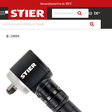
Versandkostenfrei ab 150 €
DE
ZURÜCK