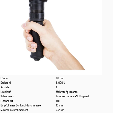
Eigenschaften
Werte
Länge
88 mm
Drehzahl
8.000 U
Antrieb
1
Linkslauf
Mehrstufig (rechts
Schlagwerk
Jumbo-Hammer-Schlagwerk
Luftbedarf
1,9 l
Empfohlener Schlauchdurchmesser
10 mm
Maximales Drehmoment
312 Nm