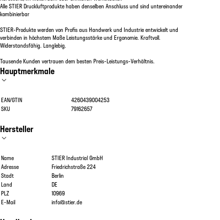
Alle STIER Druckluftprodukte haben denselben Anschluss und sind untereinander
kombinierbar
STIER-Produkte werden von Profis aus Handwerk und Industrie entwickelt und
verbinden in höchstem Maße Leistungsstärke und Ergonomie. Kraftvoll.
Widerstandsfähig. Langlebig.
Tausende Kunden vertrauen dem besten Preis-Leistungs-Verhältnis.
Hauptmerkmale
EAN/GTIN
4260439004253
SKU
79162657
Hersteller
Name
STIER Industrial GmbH
Adresse
Friedrichstraße 224
Stadt
Berlin
Land
DE
PLZ
10969
E-Mail
info@stier.de