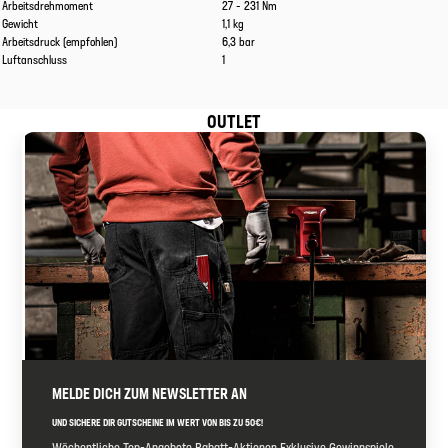
Arbeitsdrehmoment
27 - 231 Nm
Gewicht
1,1 kg
Arbeitsdruck (empfohlen)
6,3 bar
Luftanschluss
1
OUTLET
MELDE DICH ZUM NEWSLETTER AN
UND SICHERE DIR GUTSCHEINE IM WERT VON BIS ZU 50€!
Wöchentliche Top-Angebote Rabatt-Aktionen Exklusive Gewinnspiele