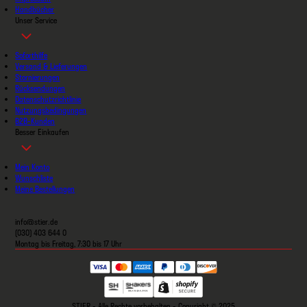
Handbücher
Unser Service
Soforthilfe
Versand & Lieferungen
Stornierungen
Rücksendungen
Datenschutzrichtlinie
Nutzungsbedingungen
B2B-Kunden
Besser Einkaufen
Mein Konto
Wunschliste
Meine Bestellungen
info@stier.de
(030) 403 644 0
Montag bis Freitag, 7:30 bis 17 Uhr
STIER - Alle Rechte vorbehalten - Copyright © 2025