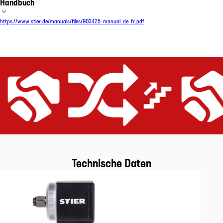
Handbuch
https://www.stier.de/manuals/files/903425_manual_de_fr.pdf
Preis-Leistungs-Versprechen
Gerüstet für alle Anwendungen
Extrem effizient
Preis-Leistungs-Vers
Technische Daten