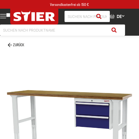
Versandkostenfrei ab 150 €
DE
ZURÜCK