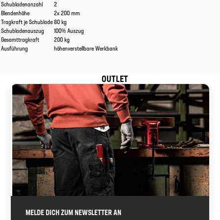
Schubladenanzahl
2
Blendenhöhe
2x 200 mm
Tragkraft je Schublade
80 kg
Schubladenauszug
100% Auszug
Gesamttragkraft
200 kg
Ausführung
höhenverstellbare Werkbank
OUTLET
MELDE DICH ZUM NEWSLETTER AN