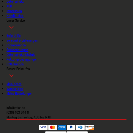
Datenschutz
AGB
Impressum
Handbücher
Unser Service
Soforthilfe
Versand & Lieferungen
Stornierungen
Rücksendungen
Datenschutzrichtlinie
Nutzungsbedingungen
B2B-Kunden
Besser Einkaufen
Mein Konto
Wunschliste
Meine Bestellungen
info@stier.de
(030) 403 644 0
Montag bis Freitag, 7:30 bis 17 Uhr