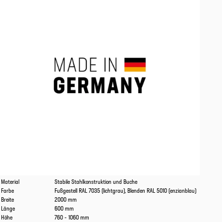
Eigenschaften
Werte
Material
Stabile Stahlkonstruktion und Buche
Farbe
Fußgestell RAL 7035 (lichtgrau), Blenden RAL 5010 (enzianblau)
Breite
2000 mm
Länge
600 mm
Höhe
760 - 1060 mm