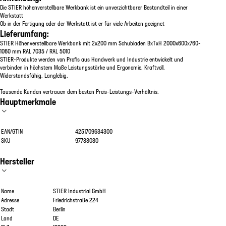
Die STIER höhenverstellbare Werkbank ist ein unverzichtbarer Bestandteil in einer
Werkstatt
Ob in der Fertigung oder der Werkstatt ist er für viele Arbeiten geeignet
Lieferumfang:
STIER Höhenverstellbare Werkbank mit 2x200 mm Schubladen BxTxH 2000x600x760-
1060 mm RAL 7035 / RAL 5010
STIER-Produkte werden von Profis aus Handwerk und Industrie entwickelt und
verbinden in höchstem Maße Leistungsstärke und Ergonomie. Kraftvoll.
Widerstandsfähig. Langlebig.
Tausende Kunden vertrauen dem besten Preis-Leistungs-Verhältnis.
Hauptmerkmale
EAN/GTIN
4251709634300
SKU
97733030
Hersteller
Name
STIER Industrial GmbH
Adresse
Friedrichstraße 224
Stadt
Berlin
Land
DE