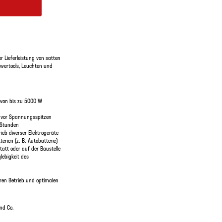
 Lieferleistung von satten
owertools, Leuchten und
 von bis zu 5000 W
zt vor Spannungsspitzen
8 Stunden
eb diverser Elektrogeräte
erien (z. B. Autobatterie)
tatt oder auf der Baustelle
lebigkeit des
ren Betrieb und optimalen
nd Co.