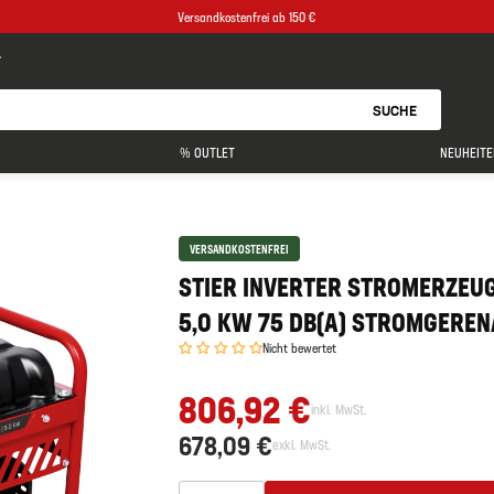
Versandkostenfrei ab 150 €
SUCHE
% OUTLET
NEUHEITE
VERSANDKOSTENFREI
STIER INVERTER STROMERZEU
5,0 KW 75 DB(A) STROMGEREN
Nicht bewertet
806,92 €
inkl. MwSt.
678,09 €
exkl. MwSt.