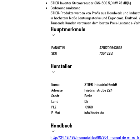
STIER Inverter Stromerzeuger SNS-500 5,0 kW 75 dB(A)
Bedienungsanleitung
STIER-Produkte werden von Profis aus Handwerk und Industri
in höchstem Maße Leistungsstärke und Ergonomie. Kraftvoll. 
Tausende Kunden vertrauen dem besten Preis-Leistungs-Verhä
Hauptmerkmale
EAN/GTIN
4251709643678
SKU
73643251
Hersteller
Name
STIER Industrial GmbH
Adresse
Friedrichstraße 224
Stadt
Berlin
Land
DE
PLZ
10969
E-Mail
info@stier.de
Handbuch
http://34.49.7.99/manuals/files/907304_manual_de_en_es_fr_