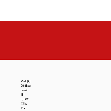
75 dB(A)
96 dB(A)
Benzin
18 l
5,0 kW
43 kg
12 V