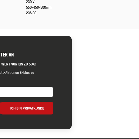
230 V
550x450x500mm
236 CC
TTER AN
 WERT VON BIS ZU 50€!
tt-Aktionen Exklusive
ICH BIN PRIVATKUNDE