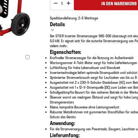
IN DEN WARENKORB
1
Speditionslieferung: 2-5 Werktage
Details
Der STIER Inverter Stromerzeuger SNS-500 überzeugt mit einer
5,0 kW. Er eignet sich für die autarke Stromversorgung von P
vielem mehr.
Eigenschaften:
Kraftvoller Stromerzeuger für die Nutzung im Außenbereich
Wartungsarmer 4-Takt-Motor sorgt für hohe Lieferleistungen
Luftkühlung für hohe Lebensdauer und Standzeit
Invertertechnologie liefert optimale Stromqualität und schüt
Optimierter Stromverbrauch sorgt für Laufzeiten von bis zu 
Ausgestattet mit 2 x 230-V-Schuko-Steckdosen (AC) zum Betri
Ausgestattet mit 1 x 12-V-Stromquelle (DC) zum Laden von Batt
Schallgedämpfte Bauart für den sicheren Betrieb in der Werks
Ölsensor warnt vor niedrigem Ölstand und sorgt für hohe Lang
Stromgenerators
Kleine, kompakte Bauweise ohne Leistungsverlust
Robuster Metallrahmen mit gummierten Standfüßen für siche
Schutz des Geräts
Anwendung:
Für die Stromversorgung von Powertools, Saugern, Leuchten u
Lieferumfang: