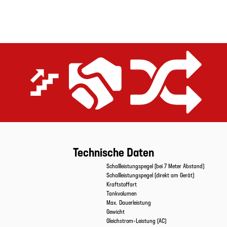
Extrem effizient
Preis-Leistungs-Versprechen
Gerüstet für alle Anwendungen
Technische Daten
Eigenschaften
Werte
Schallleistungspegel (bei 7 Meter Abstand)
Schallleistungspegel (direkt am Gerät)
Kraftstoffart
Tankvolumen
Max. Dauerleistung
Gewicht
Gleichstrom-Leistung (AC)