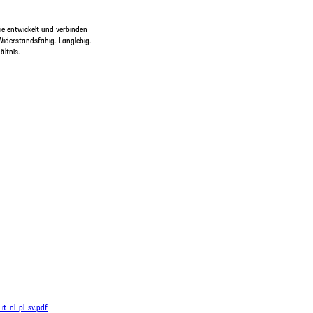
e entwickelt und verbinden
Widerstandsfähig. Langlebig.
ltnis.
it_nl_pl_sv.pdf