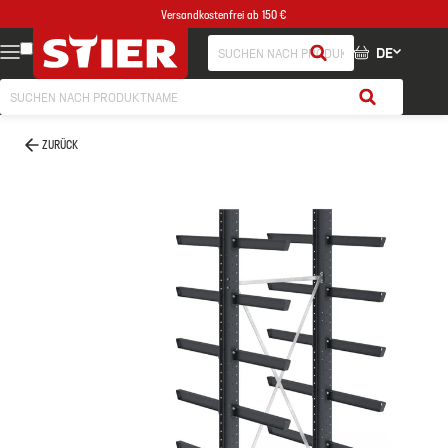
Versandkostenfrei ab 150 €
DE
ZURÜCK