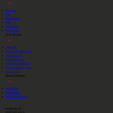
Über uns
Jobs
Datenschutz
AGB
Impressum
Handbücher
Unser Service
Soforthilfe
Versand & Lieferungen
Stornierungen
Rücksendungen
Datenschutzrichtlinie
Nutzungsbedingungen
B2B-Kunden
Besser Einkaufen
Mein Konto
Wunschliste
Meine Bestellungen
info@stier.de
(030) 403 644 0