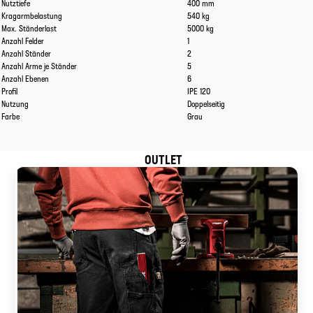
Nutztiefe
400 mm
Kragarmbelastung
540 kg
Max. Ständerlast
5000 kg
Anzahl Felder
1
Anzahl Ständer
2
Anzahl Arme je Ständer
5
Anzahl Ebenen
6
Profil
IPE 120
Nutzung
Doppelseitig
Farbe
Grau
OUTLET