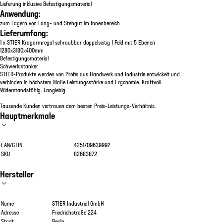
Lieferung inklusive Befestigungsmaterial
Anwendung:
zum Lagern von Lang- und Stehgut im Innenbereich
Lieferumfang:
1 x STIER Kragarmregal schraubbar doppelseitig 1 Feld mit 5 Ebenen
1280x3130x400mm
Befestigungsmaterial
Schwerlastanker
STIER-Produkte werden von Profis aus Handwerk und Industrie entwickelt und
verbinden in höchstem Maße Leistungsstärke und Ergonomie. Kraftvoll.
Widerstandsfähig. Langlebig.
Tausende Kunden vertrauen dem besten Preis-Leistungs-Verhältnis.
Hauptmerkmale
EAN/GTIN
4251709639992
SKU
82683872
Hersteller
Name
STIER Industrial GmbH
Adresse
Friedrichstraße 224
Stadt
Berlin