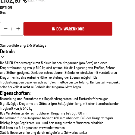
OPTION
Grau
1
IN DEN WARENKORB
Standardlieferung: 2-5 Werktage
Details
Die STIER Kragarmregale mit 5 gleich langen Kragarmen (pro Seite) und einer
Kragarmbelastung von je 540 kg sind optimal für die Lagerung von Profilen, Rohren
und Stäben geeignet. Dank der schraubbaren Ständerkonstruktion mit verstellbaren
Kragarmen ist eine einfache Höhenverstellung der Ebenen möglich. Die
Traglastangaben beziehen sich auf gleichmäßige Lastverteilung. Der Lastschwerpunkt
sollte bei Volllast nicht außerhalb der Kragarm-Mitte liegen.
Eigenschaften:
Bestückung und Entnahme mit Regalbediengeräten und Flurförderfahrzeugen
5 großzügige Kragarme pro Ständer (pro Seite), gleich lang, mit einer beeindruckenden
Tragkraft von je 540 kg
Das Verstellraster der schraubbaren Kragarme beträgt 100 mm
Die Lochung für die Kragarme beginnt 460 mm über dem Fuß des Kragarmregals
Beliebig lange Regalzeilen, ein- und beidseitig nutzbare Varianten erhältlich
Fuß kann als 6. Lagerebene verwendet werden
Stabile Bodenverankerung durch mitgelieferte Schwerlastanker