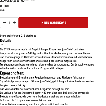
OPTION
Grau
1
IN DEN WARENKORB
Standardlieferung: 2-5 Werktage
Details
Die STIER Kragarmregale mit 5 gleich langen Kragarmen (pro Seite) und einer
Kragarmbelastung von je 540 kg sind optimal für die Lagerung von Profilen, Rohren
und Stäben geeignet. Dank der schraubbaren Ständerkonstruktion mit verstellbaren
Kragarmen ist eine einfache Höhenverstellung der Ebenen möglich. Die
Traglastangaben beziehen sich auf gleichmäßige Lastverteilung. Der Lastschwerpunkt
sollte bei Volllast nicht außerhalb der Kragarm-Mitte liegen.
Eigenschaften:
Bestückung und Entnahme mit Regalbediengeräten und Flurförderfahrzeugen
5 großzügige Kragarme pro Ständer (pro Seite), gleich lang, mit einer beeindruckenden
Tragkraft von je 540 kg
Das Verstellraster der schraubbaren Kragarme beträgt 100 mm
Die Lochung für die Kragarme beginnt 460 mm über dem Fuß des Kragarmregals
Beliebig lange Regalzeilen, ein- und beidseitig nutzbare Varianten erhältlich
Fuß kann als 6. Lagerebene verwendet werden
Stabile Bodenverankerung durch mitgelieferte Schwerlastanker