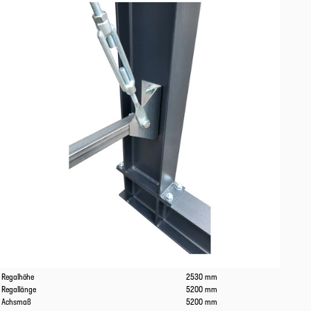
Eigenschaften
Werte
Regalhöhe
2530 mm
Regallänge
5200 mm
Achsmaß
5200 mm