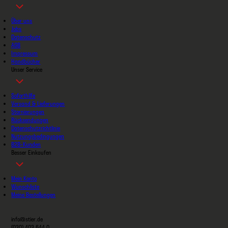
Über uns
Jobs
Datenschutz
AGB
Impressum
Handbücher
Unser Service
Soforthilfe
Versand & Lieferungen
Stornierungen
Rücksendungen
Datenschutzrichtlinie
Nutzungsbedingungen
B2B-Kunden
Besser Einkaufen
Mein Konto
Wunschliste
Meine Bestellungen
info@stier.de
(030) 403 644 0