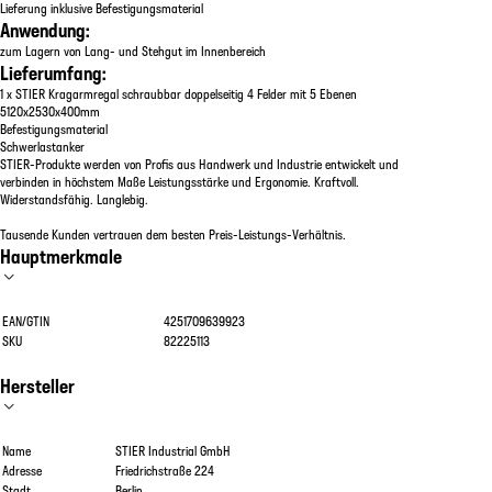
Lieferung inklusive Befestigungsmaterial
Anwendung:
zum Lagern von Lang- und Stehgut im Innenbereich
Lieferumfang:
1 x STIER Kragarmregal schraubbar doppelseitig 4 Felder mit 5 Ebenen
5120x2530x400mm
Befestigungsmaterial
Schwerlastanker
STIER-Produkte werden von Profis aus Handwerk und Industrie entwickelt und
verbinden in höchstem Maße Leistungsstärke und Ergonomie. Kraftvoll.
Widerstandsfähig. Langlebig.
Tausende Kunden vertrauen dem besten Preis-Leistungs-Verhältnis.
Hauptmerkmale
EAN/GTIN
4251709639923
SKU
82225113
Hersteller
Name
STIER Industrial GmbH
Adresse
Friedrichstraße 224
Stadt
Berlin