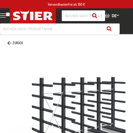
Versandkostenfrei ab 150 €
DE
ZURÜCK