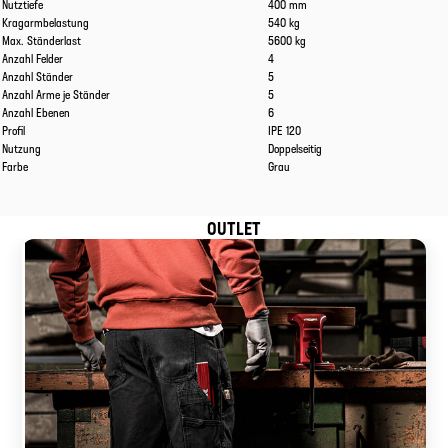
Nutztiefe
400 mm
Kragarmbelastung
540 kg
Max. Ständerlast
5600 kg
Anzahl Felder
4
Anzahl Ständer
5
Anzahl Arme je Ständer
5
Anzahl Ebenen
6
Profil
IPE 120
Nutzung
Doppelseitig
Farbe
Grau
OUTLET