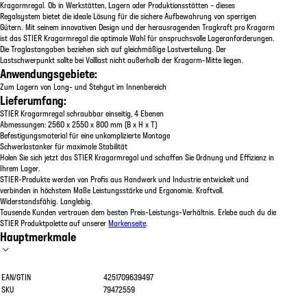
Kragarmregal. Ob in Werkstätten, Lagern oder Produktionsstätten – dieses
Regalsystem bietet die ideale Lösung für die sichere Aufbewahrung von sperrigen
Gütern. Mit seinem innovativen Design und der herausragenden Tragkraft pro Kragarm
ist das STIER Kragarmregal die optimale Wahl für anspruchsvolle Lageranforderungen.
Die Traglastangaben beziehen sich auf gleichmäßige Lastverteilung. Der
Lastschwerpunkt sollte bei Volllast nicht außerhalb der Kragarm-Mitte liegen.
Anwendungsgebiete:
Zum Lagern von Lang- und Stehgut im Innenbereich
Lieferumfang:
STIER Kragarmregal schraubbar einseitig, 4 Ebenen
Abmessungen: 2560 x 2550 x 800 mm (B x H x T)
Befestigungsmaterial für eine unkomplizierte Montage
Schwerlastanker für maximale Stabilität
Holen Sie sich jetzt das STIER Kragarmregal und schaffen Sie Ordnung und Effizienz in
Ihrem Lager.
STIER-Produkte werden von Profis aus Handwerk und Industrie entwickelt und
verbinden in höchstem Maße Leistungsstärke und Ergonomie. Kraftvoll.
Widerstandsfähig. Langlebig.
Tausende Kunden vertrauen dem besten Preis-Leistungs-Verhältnis. Erlebe auch du die
STIER Produktpalette auf unserer
Markenseite
.
Hauptmerkmale
EAN/GTIN
4251709639497
SKU
79472559