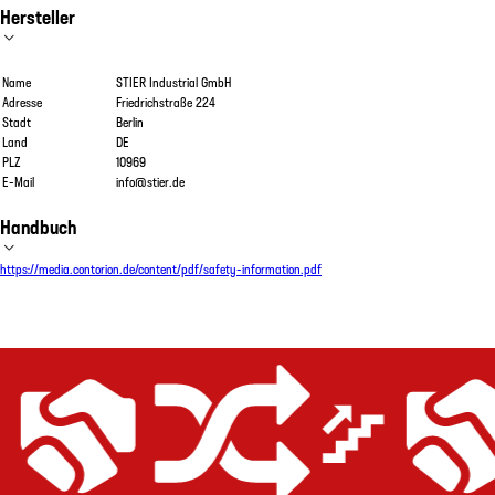
Hersteller
Name
STIER Industrial GmbH
Adresse
Friedrichstraße 224
Stadt
Berlin
Land
DE
PLZ
10969
E-Mail
info@stier.de
Handbuch
https://media.contorion.de/content/pdf/safety-information.pdf