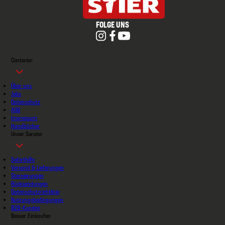
FOLGE UNS
Contorion
Über uns
Jobs
Datenschutz
AGB
Impressum
Handbücher
Unser Service
Soforthilfe
Versand & Lieferungen
Stornierungen
Rücksendungen
Datenschutzrichtlinie
Nutzungsbedingungen
B2B-Kunden
Besser Einkaufen