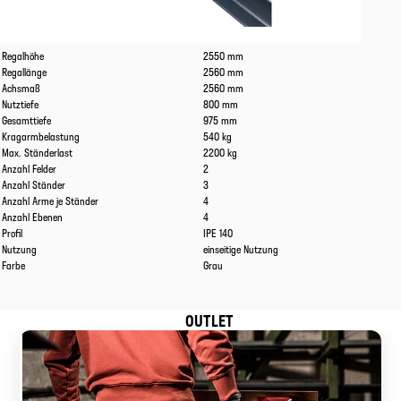
Eigenschaften
Werte
Regalhöhe
2550 mm
Regallänge
2560 mm
Achsmaß
2560 mm
Nutztiefe
800 mm
Gesamttiefe
975 mm
Kragarmbelastung
540 kg
Max. Ständerlast
2200 kg
Anzahl Felder
2
Anzahl Ständer
3
Anzahl Arme je Ständer
4
Anzahl Ebenen
4
Profil
IPE 140
Nutzung
einseitige Nutzung
Farbe
Grau
OUTLET