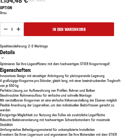
OPTION
Grau
1
IN DEN WARENKORB
Speditionslieferung: 2-5 Werktage
Details
Optimieren Sie Ihre Lagereffizienz mit dem hochwertigen STIER Kragarmregal!
Eigenschaften:
Innovatives Design mit einseitiger Anbringung für platzsparende Lagerung
4 großzügige Kragarme pro Ständer, gleich lang, mit einer beeindruckenden Tragkraft
von je 550 kg
Perfekte Lösung zur Aufbewahrung von Profilen, Rohren und Balken
Geschraubter Rahmenaufbau für einfache und schnelle Montage
Mit verstellbaren Kragarmen ist eine einfache Höhenverstellung der Ebenen möglich
Flexible Anordnung der Lagerreihen, um den individuellen Bedürfnissen gerecht zu
werden
Einzigartige Möglichkeit zur Nutzung des Fußes als zusätzliche Lagerfläche
Robuste Bodenverankerung mit hochwertigen Schwerlastankern für maximale
Stabilität
Umfangreiches Befestigungsmaterial für unkomplizierte Installation
Erweitern Sie Ihren Lagerraum und organisieren Sie Ihre Materialien mit dem STIER