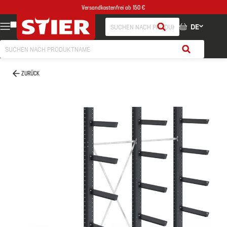
Versandkostenfrei ab 150 €
DE
ZURÜCK