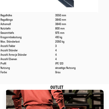
Eigenschaften
Werte
Regalhöhe
3550 mm
Regallänge
3840 mm
Achsmaß
3840 mm
Nutztiefe
800 mm
Gesamttiefe
975 mm
Kragarmbelastung
410 kg
Max. Ständerlast
2050 kg
Anzahl Felder
3
Anzahl Ständer
4
Anzahl Arme je Ständer
4
Anzahl Ebenen
4
Profil
IPE 120
Nutzung
einseitige Nutzung
Farbe
Grau
OUTLET