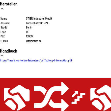
Hersteller
Name
STIER Industrial GmbH
Adresse
Friedrichstraße 224
Stadt
Berlin
Land
DE
PLZ
10969
E-Mail
info@stier.de
Handbuch
https://media.contorion.de/content/pdf/safety-information.pdf