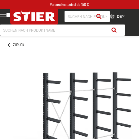
Versandkostenfrei ab 150 €
DE
ZURÜCK