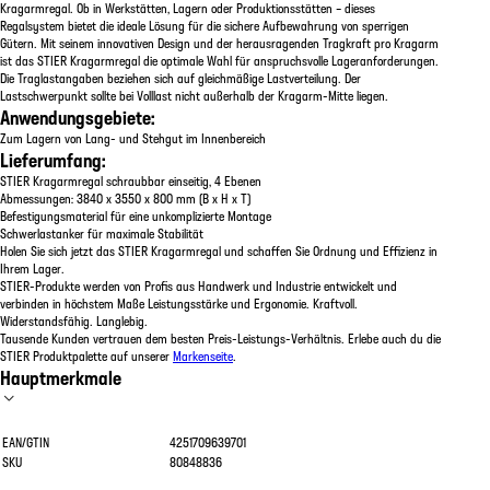
Kragarmregal. Ob in Werkstätten, Lagern oder Produktionsstätten – dieses
Regalsystem bietet die ideale Lösung für die sichere Aufbewahrung von sperrigen
Gütern. Mit seinem innovativen Design und der herausragenden Tragkraft pro Kragarm
ist das STIER Kragarmregal die optimale Wahl für anspruchsvolle Lageranforderungen.
Die Traglastangaben beziehen sich auf gleichmäßige Lastverteilung. Der
Lastschwerpunkt sollte bei Volllast nicht außerhalb der Kragarm-Mitte liegen.
Anwendungsgebiete:
Zum Lagern von Lang- und Stehgut im Innenbereich
Lieferumfang:
STIER Kragarmregal schraubbar einseitig, 4 Ebenen
Abmessungen: 3840 x 3550 x 800 mm (B x H x T)
Befestigungsmaterial für eine unkomplizierte Montage
Schwerlastanker für maximale Stabilität
Holen Sie sich jetzt das STIER Kragarmregal und schaffen Sie Ordnung und Effizienz in
Ihrem Lager.
STIER-Produkte werden von Profis aus Handwerk und Industrie entwickelt und
verbinden in höchstem Maße Leistungsstärke und Ergonomie. Kraftvoll.
Widerstandsfähig. Langlebig.
Tausende Kunden vertrauen dem besten Preis-Leistungs-Verhältnis. Erlebe auch du die
STIER Produktpalette auf unserer
Markenseite
.
Hauptmerkmale
EAN/GTIN
4251709639701
SKU
80848836