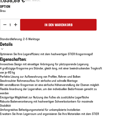
OPTION
Grau
1
IN DEN WARENKORB
Standardlieferung: 2-5 Werktage
Details
Optimieren Sie Ihre Lagereffizienz mit dem hochwertigen STIER Kragarmregal!
Eigenschaften:
Innovatives Design mit einseitiger Anbringung für platzsparende Lagerung
4 großzügige Kragarme pro Ständer, gleich lang, mit einer beeindruckenden Tragkraft
von je 410 kg
Perfekte Lösung zur Aufbewahrung von Profilen, Rohren und Balken
Geschraubter Rahmenaufbau für einfache und schnelle Montage
Mit verstellbaren Kragarmen ist eine einfache Höhenverstellung der Ebenen möglich
Flexible Anordnung der Lagerreihen, um den individuellen Bedürfnissen gerecht zu
werden
Einzigartige Möglichkeit zur Nutzung des Fußes als zusätzliche Lagerfläche
Robuste Bodenverankerung mit hochwertigen Schwerlastankern für maximale
Stabilität
Umfangreiches Befestigungsmaterial für unkomplizierte Installation
Erweitern Sie Ihren Lagerraum und organisieren Sie Ihre Materialien mit dem STIER