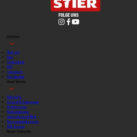
FOLGE UNS
Contorion
Über uns
Jobs
Datenschutz
AGB
Impressum
Handbücher
Unser Service
Soforthilfe
Versand & Lieferungen
Stornierungen
Rücksendungen
Datenschutzrichtlinie
Nutzungsbedingungen
B2B-Kunden
Besser Einkaufen