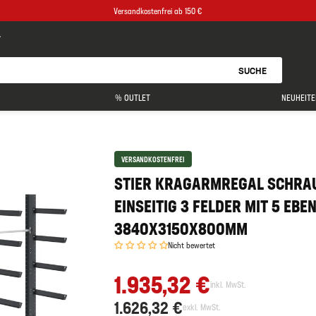
Versandkostenfrei ab 150 €
SUCHE
% OUTLET
NEUHEITE
VERSANDKOSTENFREI
STIER KRAGARMREGAL SCHRA
EINSEITIG 3 FELDER MIT 5 EBE
3840X3150X800MM
Nicht bewertet
1.935,32 €
inkl. MwSt.
1.626,32 €
exkl. MwSt.