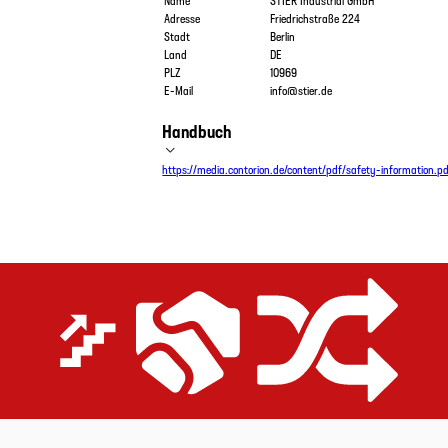
Adresse
Friedrichstraße 224
Stadt
Berlin
Land
DE
PLZ
10969
E-Mail
info@stier.de
Handbuch
https://media.contorion.de/content/pdf/safety-information.p
Extrem effizient
Preis-Leistungs-Versprechen
Gerüstet für alle Anwendungen