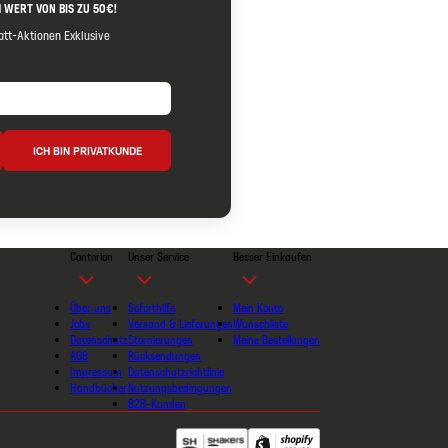
 WERT VON BIS ZU 50€!
tt-Aktionen Exklusive
ICH BIN PRIVATKUNDE
Contorion
Unser Service
Besser Einkaufen
Über uns
Soforthilfe
Mein Konto
Jobs
Versand & Lieferungen
Wunschliste
Datenschutz
Stornierungen
Meine Bestellungen
AGB
Rücksendungen
Impressum
Datenschutzrichtlinie
Handbücher
Nutzungsbedingungen
B2B-Kunden