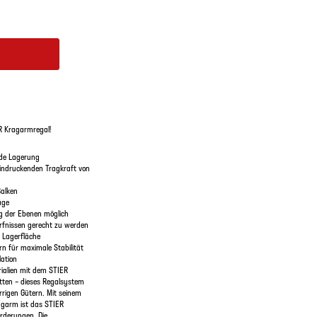
ER Kragarmregal!
nde Lagerung
eindruckenden Tragkraft von
Balken
age
ng der Ebenen möglich
ürfnissen gerecht zu werden
e Lagerfläche
n für maximale Stabilität
lation
rialien mit dem STIER
tten – dieses Regalsystem
rrigen Gütern. Mit seinem
agarm ist das STIER
rderungen. Die