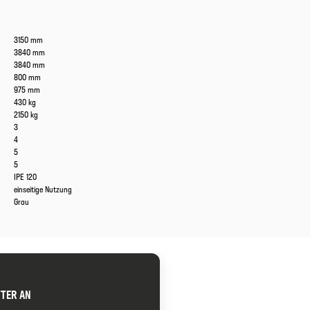
3150 mm
3840 mm
3840 mm
800 mm
975 mm
430 kg
2150 kg
3
4
5
5
IPE 120
einseitige Nutzung
Grau
TTER AN