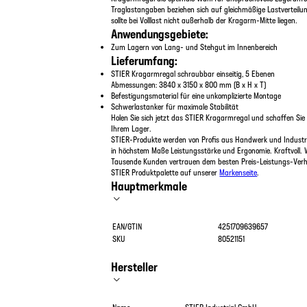
Traglastangaben beziehen sich auf gleichmäßige Lastverteil
sollte bei Volllast nicht außerhalb der Kragarm-Mitte liegen.
Anwendungsgebiete:
Zum Lagern von Lang- und Stehgut im Innenbereich
Lieferumfang:
STIER Kragarmregal schraubbar einseitig, 5 Ebenen
Abmessungen: 3840 x 3150 x 800 mm (B x H x T)
Befestigungsmaterial für eine unkomplizierte Montage
Schwerlastanker für maximale Stabilität
Holen Sie sich jetzt das STIER Kragarmregal und schaffen Sie
Ihrem Lager.
STIER-Produkte werden von Profis aus Handwerk und Industri
in höchstem Maße Leistungsstärke und Ergonomie. Kraftvoll. 
Tausende Kunden vertrauen dem besten Preis-Leistungs-Verhä
STIER Produktpalette auf unserer
Markenseite
.
Hauptmerkmale
EAN/GTIN
4251709639657
SKU
80521151
Hersteller
Name
STIER Industrial GmbH