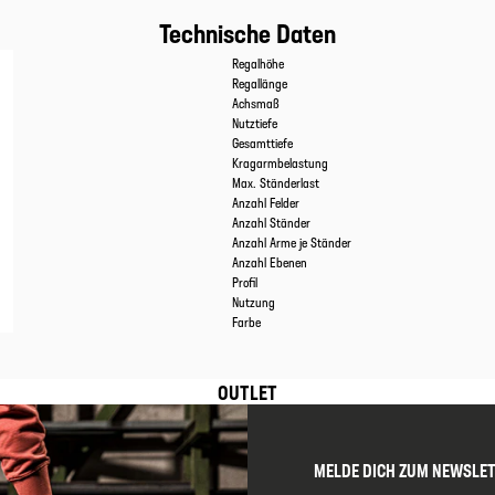
Technische Daten
Eigenschaften
Werte
Regalhöhe
Regallänge
Achsmaß
Nutztiefe
Gesamttiefe
Kragarmbelastung
Max. Ständerlast
Anzahl Felder
Anzahl Ständer
Anzahl Arme je Ständer
Anzahl Ebenen
Profil
Nutzung
Farbe
OUTLET
MELDE DICH ZUM NEWSLE