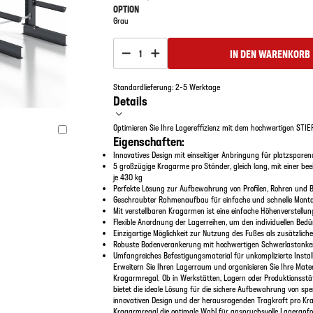
OPTION
Grau
IN DEN WARENKORB
1
Standardlieferung: 2-5 Werktage
Details
Optimieren Sie Ihre Lagereffizienz mit dem hochwertigen STI
Eigenschaften:
Innovatives Design mit einseitiger Anbringung für platzspare
5 großzügige Kragarme pro Ständer, gleich lang, mit einer be
je 430 kg
Perfekte Lösung zur Aufbewahrung von Profilen, Rohren und 
Geschraubter Rahmenaufbau für einfache und schnelle Mont
Mit verstellbaren Kragarmen ist eine einfache Höhenverstellu
Flexible Anordnung der Lagerreihen, um den individuellen Bed
Einzigartige Möglichkeit zur Nutzung des Fußes als zusätzlich
Robuste Bodenverankerung mit hochwertigen Schwerlastanker
Umfangreiches Befestigungsmaterial für unkomplizierte Instal
Erweitern Sie Ihren Lagerraum und organisieren Sie Ihre Mate
Kragarmregal. Ob in Werkstätten, Lagern oder Produktionsstä
bietet die ideale Lösung für die sichere Aufbewahrung von spe
innovativen Design und der herausragenden Tragkraft pro Kr
Kragarmregal die optimale Wahl für anspruchsvolle Lageranfo