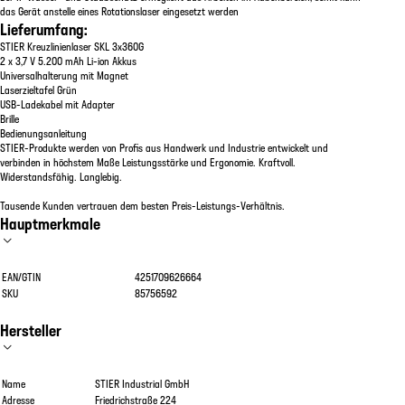
das Gerät anstelle eines Rotationslaser eingesetzt werden
Lieferumfang:
STIER Kreuzlinienlaser SKL 3x360G
2 x 3,7 V 5.200 mAh Li-ion Akkus
Universalhalterung mit Magnet
Laserzieltafel Grün
USB-Ladekabel mit Adapter
Brille
Bedienungsanleitung
STIER-Produkte werden von Profis aus Handwerk und Industrie entwickelt und
verbinden in höchstem Maße Leistungsstärke und Ergonomie. Kraftvoll.
Widerstandsfähig. Langlebig.
Tausende Kunden vertrauen dem besten Preis-Leistungs-Verhältnis.
Hauptmerkmale
EAN/GTIN
4251709626664
SKU
85756592
Hersteller
Name
STIER Industrial GmbH
Adresse
Friedrichstraße 224