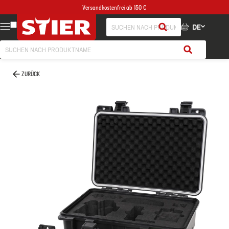
Versandkostenfrei ab 150 €
DE
ZURÜCK