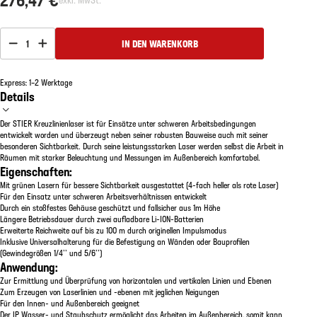
1
IN DEN WARENKORB
Express: 1–2 Werktage
Details
Der STIER Kreuzlinienlaser ist für Einsätze unter schweren Arbeitsbedingungen
entwickelt worden und überzeugt neben seiner robusten Bauweise auch mit seiner
besonderen Sichtbarkeit. Durch seine leistungsstarken Laser werden selbst die Arbeit in
Räumen mit starker Beleuchtung und Messungen im Außenbereich komfortabel.
Eigenschaften:
Mit grünen Lasern für bessere Sichtbarkeit ausgestattet (4-fach heller als rote Laser)
Für den Einsatz unter schweren Arbeitsverhältnissen entwickelt
Durch ein stoßfestes Gehäuse geschützt und fallsicher aus 1m Höhe
Längere Betriebsdauer durch zwei aufladbare Li-ION-Batterien
Erweiterte Reichweite auf bis zu 100 m durch originellen Impulsmodus
Inklusive Universalhalterung für die Befestigung an Wänden oder Bauprofilen
(Gewindegrößen 1/4’’ und 5/6’’)
Anwendung:
Zur Ermittlung und Überprüfung von horizontalen und vertikalen Linien und Ebenen
Zum Erzeugen von Laserlinien und -ebenen mit jeglichen Neigungen
Für den Innen- und Außenbereich geeignet
Der IP Wasser- und Staubschutz ermöglicht das Arbeiten im Außenbereich, somit kann