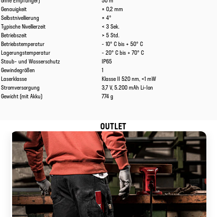
ohne Empfänger)
50 m
Genauigkeit
± 0,2 mm
Selbstnivellierung
± 4°
Typische Nivellierzeit
< 3 Sek.
Betriebszeit
> 5 Std.
Betriebstemperatur
- 10° C bis + 50° C
Lagerungstemperatur
- 20° C bis + 70° C
Staub- und Wasserschutz
IP65
Gewindegrößen
1
Laserklasse
Klasse II 520 nm, <1 mW
Stromversorgung
3,7 V, 5.200 mAh Li-Ion
Gewicht (mit Akku)
774 g
OUTLET