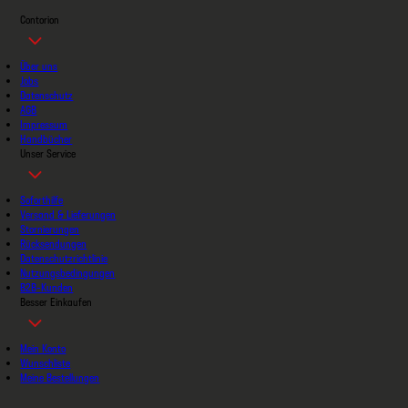
Contorion
Über uns
Jobs
Datenschutz
AGB
Impressum
Handbücher
Unser Service
Soforthilfe
Versand & Lieferungen
Stornierungen
Rücksendungen
Datenschutzrichtlinie
Nutzungsbedingungen
B2B-Kunden
Besser Einkaufen
Mein Konto
Wunschliste
Meine Bestellungen