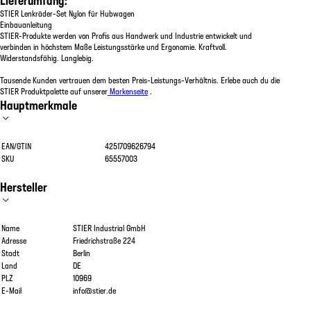
STIER Lenkräder-Set Nylon für Hubwagen
Einbauanleitung
STIER-Produkte werden von Profis aus Handwerk und Industrie entwickelt und
verbinden in höchstem Maße Leistungsstärke und Ergonomie. Kraftvoll.
Widerstandsfähig. Langlebig.
Tausende Kunden vertrauen dem besten Preis-Leistungs-Verhältnis. Erlebe auch du die
STIER Produktpalette auf unserer
Markenseite
.
Hauptmerkmale
EAN/GTIN
4251709626794
SKU
65557003
Hersteller
Name
STIER Industrial GmbH
Adresse
Friedrichstraße 224
Stadt
Berlin
Land
DE
PLZ
10969
E-Mail
info@stier.de