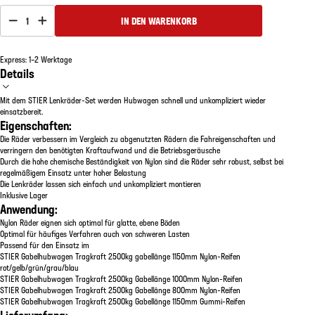
1
IN DEN WARENKORB
Express: 1–2 Werktage
Details
Mit dem STIER Lenkräder-Set werden Hubwagen schnell und unkompliziert wieder
einsatzbereit.
Eigenschaften:
Die Räder verbessern im Vergleich zu abgenutzten Rädern die Fahreigenschaften und
verringern den benötigten Kraftaufwand und die Betriebsgeräusche
Durch die hohe chemische Beständigkeit von Nylon sind die Räder sehr robust, selbst bei
regelmäßigem Einsatz unter hoher Belastung
Die Lenkräder lassen sich einfach und unkompliziert montieren
Inklusive Lager
Anwendung:
Nylon Räder eignen sich optimal für glatte, ebene Böden
Optimal für häufiges Verfahren auch von schweren Lasten
Passend für den Einsatz im
STIER Gabelhubwagen Tragkraft 2500kg gabellänge 1150mm Nylon-Reifen
rot/gelb/grün/grau/blau
STIER Gabelhubwagen Tragkraft 2500kg Gabellänge 1000mm Nylon-Reifen
STIER Gabelhubwagen Tragkraft 2500kg Gabellänge 800mm Nylon-Reifen
STIER Gabelhubwagen Tragkraft 2500kg Gabellänge 1150mm Gummi-Reifen
Lieferumfang: