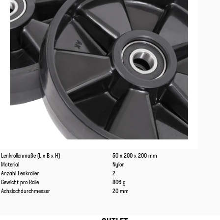
Eigenschaften
Werte
Lenkrollenmaße (L x B x H)
50 x 200 x 200 mm
Material
Nylon
Anzahl Lenkrollen
2
Gewicht pro Rolle
806 g
Achslochdurchmesser
20 mm