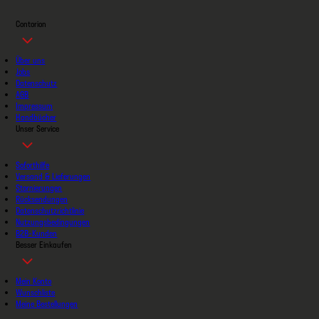
Contorion
Über uns
Jobs
Datenschutz
AGB
Impressum
Handbücher
Unser Service
Soforthilfe
Versand & Lieferungen
Stornierungen
Rücksendungen
Datenschutzrichtlinie
Nutzungsbedingungen
B2B-Kunden
Besser Einkaufen
Mein Konto
Wunschliste
Meine Bestellungen