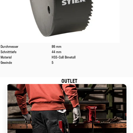
Eigenschaften
Werte
Durchmesser
86 mm
Schnitttiefe
44 mm
Material
HSS-Co8 Bimetall
Gewinde
5
OUTLET