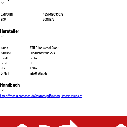
EAN/GTIN
4251709633372
SKU
50811875
Hersteller
Name
STIER Industrial GmbH
Adresse
Friedrichstraße 224
Stadt
Berlin
Land
DE
PLZ
10969
E-Mail
info@stier.de
Handbuch
https://media.contorion.de/content/pdf/safety-information.pdf