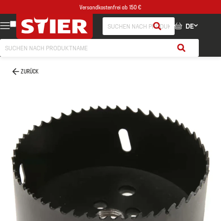
Versandkostenfrei ab 150 €
DE
ZURÜCK