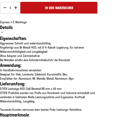
1
IN DEN WARENKORB
Express: 1–2 Werktage
Details
Eigenschaften:
Aggressiver Schnitt und widerstandsfähig
Angefertigt aus Bi-Metall-HSS, mit 8 % Kobalt-Legierung, für extreme
Widerstandsfähigkeit und Langlebigkeit
Ohne Adapter und Zentrierbohrer
Bei Metallen erhöht eine Schmiermittelzufuhr die Standzeit
Anwendung:
In Handbohrmaschinen einsetzbar
Geeignet für: Holz, Laminate, Edelstahl, Kunststoffe, Glas
Empfohlen für: Aluminium, NE-Metalle, Metall, Aluminium, Gips
Lieferumfang:
STIER Lochsäge HSS-Co8 Bimetall 86 mm x 44 mm
STIER-Produkte werden von Profis aus Handwerk und Industrie entwickelt und
verbinden in höchstem Maße Leistungsstärke und Ergonomie. Kraftvoll.
Widerstandsfähig. Langlebig.
Tausende Kunden vertrauen dem besten Preis-Leistungs-Verhältnis.
Hauptmerkmale