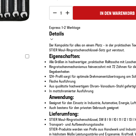
IN DEN WARENKORB
1
Express: 1–2 Werktage
Details
Der Kompakte für alles an einem Platz - in der praktischen Texti
STIER Maul-Ringratschenschlüssel-Satz gut verstaut.
Eigenschaften:
Alle Größen in hochwertiger, praktischer Rolltasche mit Lasch
Ringratschenmechanismus feinverzahnt mit 72 Zähnen für die
Gegebenheiten
12H-Profil sorgt für optimale Drehmomentübertragung am S
Flache Ausführung
Aus qualitativ hochwertigem Chrom-Vanadium-Stahl gefertig
In mattchromierter Ausführung
Anwendung:
Geeignet für den Einsatz in Industrie, Automotive, Energie, Luf
Auch bestens für den privaten Gebrauch geeignet
Lieferumfang:
STIER Maul-Ringratschenschlüssel, SW 8 | 9 | 10 | 11 | 12 | 13 | 14
Transport- und Aufbewahrungstasche
STIER-Produkte werden von Profis aus Handwerk und Industri
in höchstem Maße Leistungsstärke und Ergonomie. Kraftvoll. 