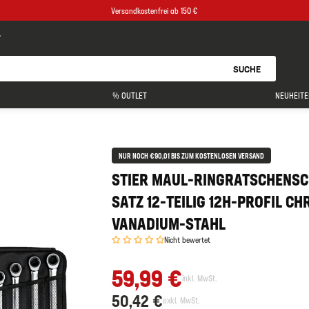
Versandkostenfrei ab 150 €
SUCHE
% OUTLET
NEUHEITE
NUR NOCH €90,01 BIS ZUM KOSTENLOSEN VERSAND
STIER MAUL-RINGRATSCHENSC
SATZ 12-TEILIG 12H-PROFIL C
VANADIUM-STAHL
Nicht bewertet
59,99 €
inkl. MwSt.
50,42 €
exkl. MwSt.