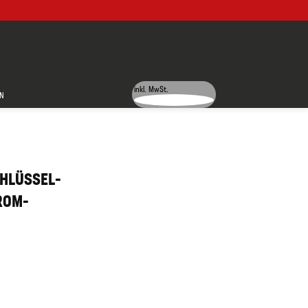
inkl. MwSt.
N
HLÜSSEL-
HROM-