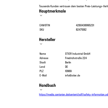
Tausende Kunden vertrauen dem besten Preis-Leistungs-Verhä
Hauptmerkmale
EAN/GTIN
4260438995231
SKU
82471082
Hersteller
Name
STIER Industrial GmbH
Adresse
Friedrichstraße 224
Stadt
Berlin
Land
DE
PLZ
10969
E-Mail
info@stier.de
Handbuch
https://media.contorion.de/content/pdf/safety-information.p