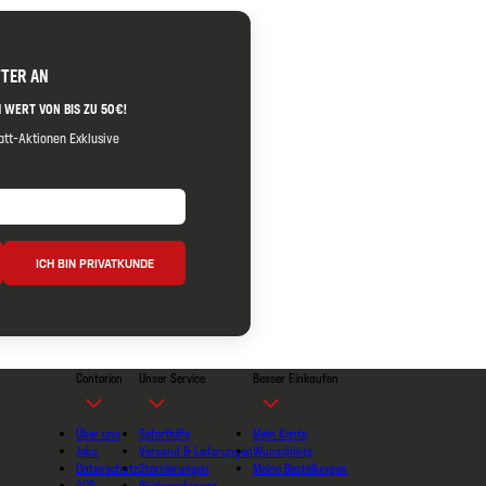
TTER AN
 WERT VON BIS ZU 50€!
tt-Aktionen Exklusive
ICH BIN PRIVATKUNDE
Contorion
Unser Service
Besser Einkaufen
Über uns
Soforthilfe
Mein Konto
Jobs
Versand & Lieferungen
Wunschliste
Datenschutz
Stornierungen
Meine Bestellungen
AGB
Rücksendungen