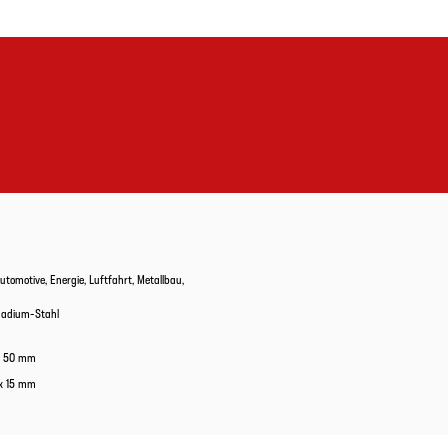
Automotive, Energie, Luftfahrt, Metallbau,
adium-Stahl
x 50 mm
x 15 mm