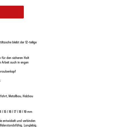
ltasche bleibt der 12-teilige
en für den sicheren Halt
 Arbeit auch in engen
chraubenkopf
t
tfahrt, Metallbau, Holzbau
 | 15 | 16 | 17 | 18 | 19 mm
e entwickelt und verbinden
Widerstandsfähig. Langlebig.