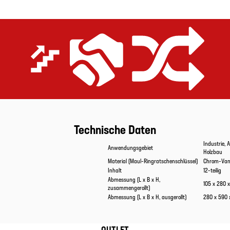
Extrem effizient
Preis-Leistungs-Versprechen
Gerüstet für alle Anwendungen
Technische Daten
Eigenschaften
Werte
Industrie, 
Anwendungsgebiet
Holzbau
Material (Maul-Ringratschenschlüssel)
Chrom-Van
Inhalt
12-teilig
Abmessung (L x B x H,
105 x 280 
zusammengerollt)
Abmessung (L x B x H, ausgerollt)
280 x 590 
OUTLET