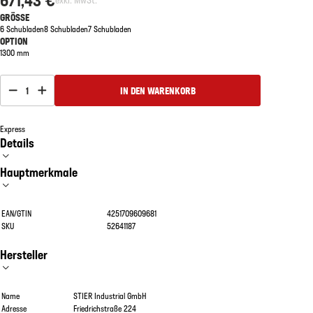
GRÖSSE
6 Schubladen
8 Schubladen
7 Schubladen
OPTION
1300 mm
1
IN DEN WARENKORB
Express
Details
Hauptmerkmale
EAN/GTIN
4251709609681
SKU
52641187
Hersteller
Name
STIER Industrial GmbH
Adresse
Friedrichstraße 224