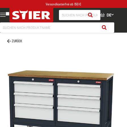
Versandkostenfrei ab 150 €
DE
ZURÜCK