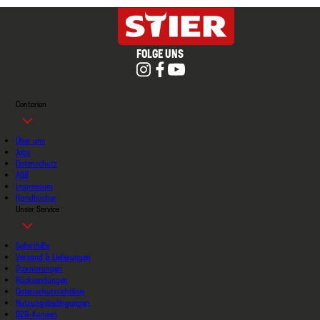
FOLGE UNS
Contorion
Über uns
Jobs
Datenschutz
AGB
Impressum
Handbücher
Unser Service
Soforthilfe
Versand & Lieferungen
Stornierungen
Rücksendungen
Datenschutzrichtlinie
Nutzungsbedingungen
B2B-Kunden