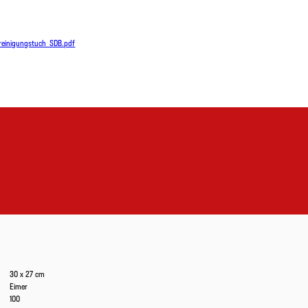
ireinigungstuch_SDB.pdf
30 x 27 cm
Eimer
100