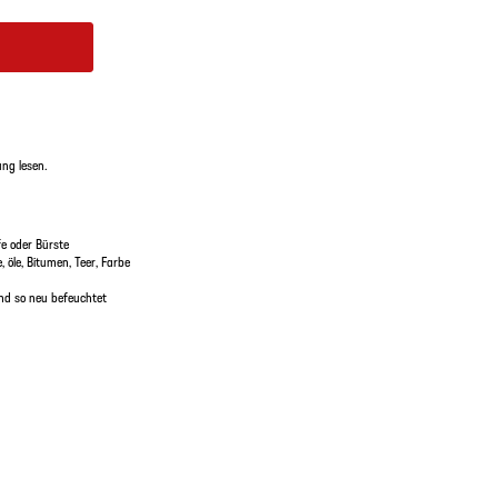
ng lesen.
fe oder Bürste
 öle, Bitumen, Teer, Farbe
d so neu befeuchtet