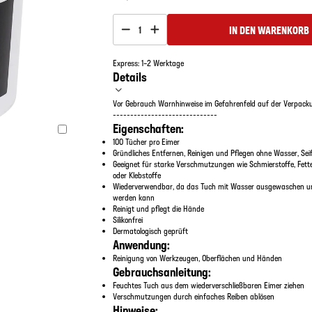
IN DEN WARENKORB
1
Express: 1–2 Werktage
Details
Vor Gebrauch Warnhinweise im Gefahrenfeld auf der Verpacku
------------------------------
Eigenschaften:
100 Tücher pro Eimer
Gründliches Entfernen, Reinigen und Pflegen ohne Wasser, Sei
Geeignet für starke Verschmutzungen wie Schmierstoffe, Fette,
oder Klebstoffe
Wiederverwendbar, da das Tuch mit Wasser ausgewaschen un
werden kann
Reinigt und pflegt die Hände
Silikonfrei
Dermatologisch geprüft
Anwendung:
Reinigung von Werkzeugen, Oberflächen und Händen
Gebrauchsanleitung:
Feuchtes Tuch aus dem wiederverschließbaren Eimer ziehen
Verschmutzungen durch einfaches Reiben ablösen
Hinweise: