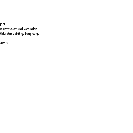
gnet
e entwickelt und verbinden
Widerstandsfähig. Langlebig.
ltnis.