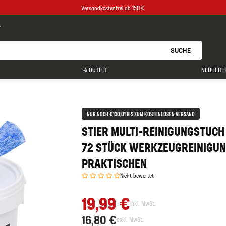
Versandkostenfrei ab 150 €
SUCHE
% OUTLET
NEUHEITE
NUR NOCH €130,01 BIS ZUM KOSTENLOSEN VERSAND
STIER MULTI-REINIGUNGSTUCH
72 STÜCK WERKZEUGREINIGUN
PRAKTISCHEN
Nicht bewertet
19,99 €
inkl. MwSt.
16,80 €
exkl. MwSt.