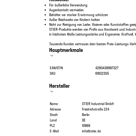
Für äußerliche Verwendung
Augenkontakt vermeiden
Behälter vor starker Erwärmung schützen
Außer Reichweite von Kindern halten
Nicht zur Reinigung von Leder, Visieren oder Kunststoffen geei
STIER-Produkte werden von Profis aus Handwerk und Industri
in höchstem Maße Leistungsstärke und Ergonomie. Kraftvoll. 
Tausende Kunden vertrauen dem besten Preis-Leistungs-Verhä
Hauptmerkmale
EAN/GTIN
4260438997327
SKU
61832355
Hersteller
Name
STIER Industrial GmbH
Adresse
Friedrichstraße 224
Stadt
Berlin
Land
DE
PLZ
10969
E-Mail
info@stier.de