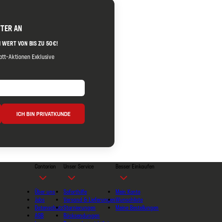
TTER AN
 WERT VON BIS ZU 50€!
tt-Aktionen Exklusive
ICH BIN PRIVATKUNDE
Contorion
Unser Service
Besser Einkaufen
Über uns
Soforthilfe
Mein Konto
Jobs
Versand & Lieferungen
Wunschliste
Datenschutz
Stornierungen
Meine Bestellungen
AGB
Rücksendungen