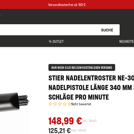
Versandkostenfrei ab 150 €
SUCHE
% OUTLET
NEUHEITE
NUR NOCH €1,01 BIS ZUM KOSTENLOSEN VERSAND
STIER NADELENTROSTER NE-3
NADELPISTOLE LÄNGE 340 MM
SCHLÄGE PRO MINUTE
Nicht bewertet
148,99 €
inkl. MwSt.
125,21 €
exkl. MwSt.