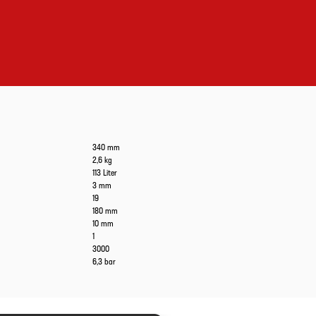
340 mm
2,6 kg
113 Liter
3 mm
19
180 mm
10 mm
1
3000
6,3 bar