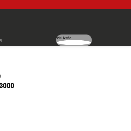
inkl. MwSt.
N
0
 3000