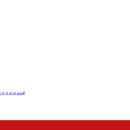
fr_it_nl_pl_sv.pdf