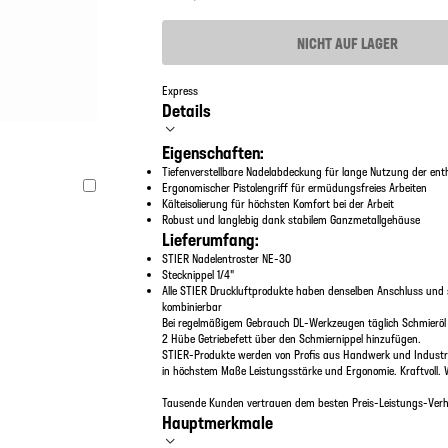
NICHT AUF LAGER
Express
Details
Eigenschaften:
Tiefenverstellbare Nadelabdeckung für lange Nutzung der ent
Ergonomischer Pistolengriff für ermüdungsfreies Arbeiten
Kälteisolierung für höchsten Komfort bei der Arbeit
Robust und langlebig dank stabilem Ganzmetallgehäuse
Lieferumfang:
STIER Nadelentroster NE-30
Stecknippel 1/4"
Alle STIER Druckluftprodukte haben denselben Anschluss und 
kombinierbar
Bei regelmäßigem Gebrauch DL-Werkzeugen täglich Schmieröl 
2 Hübe Getriebefett über den Schmiernippel hinzufügen.
STIER-Produkte werden von Profis aus Handwerk und Industri
in höchstem Maße Leistungsstärke und Ergonomie. Kraftvoll. 
Tausende Kunden vertrauen dem besten Preis-Leistungs-Verhä
Hauptmerkmale