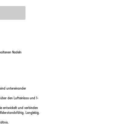
haltenen Nadeln
sind untereinander
über den Lufteinlass und 1-
e entwickelt und verbinden
Widerstandsfähig. Langlebig.
ltnis.