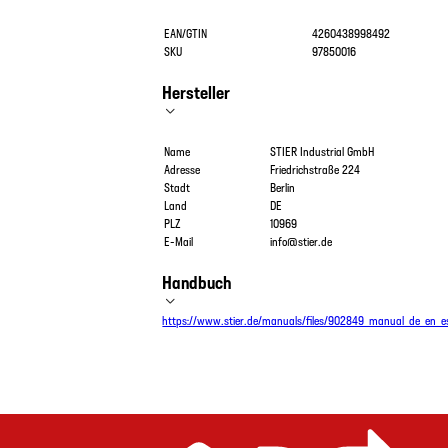
EAN/GTIN
4260438998492
SKU
97850016
Hersteller
Name
STIER Industrial GmbH
Adresse
Friedrichstraße 224
Stadt
Berlin
Land
DE
PLZ
10969
E-Mail
info@stier.de
Handbuch
https://www.stier.de/manuals/files/902849_manual_de_en_es_