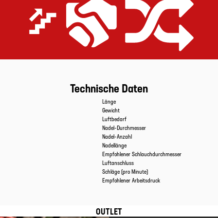
Extrem effizient
Preis-Leistungs-Versprechen
Gerüstet für alle Anwendungen
Technische Daten
Eigenschaften
Werte
Länge
Gewicht
Luftbedarf
Nadel-Durchmesser
Nadel-Anzahl
Nadellänge
Empfohlener Schlauchdurchmesser
Luftanschluss
Schläge (pro Minute)
Empfohlener Arbeitsdruck
OUTLET