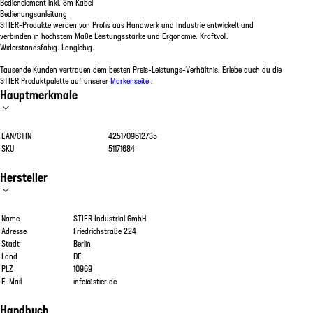
Bedienelement inkl. 3m Kabel
Bedienungsanleitung
STIER-Produkte werden von Profis aus Handwerk und Industrie entwickelt und
verbinden in höchstem Maße Leistungsstärke und Ergonomie. Kraftvoll.
Widerstandsfähig. Langlebig.
Tausende Kunden vertrauen dem besten Preis-Leistungs-Verhältnis. Erlebe auch du die
STIER Produktpalette auf unserer
Markenseite
.
Hauptmerkmale
EAN/GTIN
4251709612735
SKU
51171684
Hersteller
Name
STIER Industrial GmbH
Adresse
Friedrichstraße 224
Stadt
Berlin
Land
DE
PLZ
10969
E-Mail
info@stier.de
Handbuch