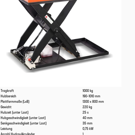
Eigenschaften
Werte
Tragkraft
1000 kg
Hubbereich
190-1010 mm
Plattformmaße (LxB)
1300 x 800 mm
Gewicht
220 kg
Hubzeit (unter Last)
25 s
Hubgeschwindigkeit (unter Last)
40 mm
Senkgeschwindigkeit (unter Last)
35 mm
Leistung
0,75 kW
Anzahl Hydraulikzylinder
1