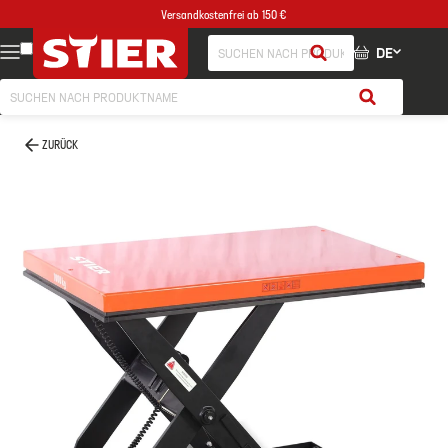
Versandkostenfrei ab 150 €
DE
ZURÜCK