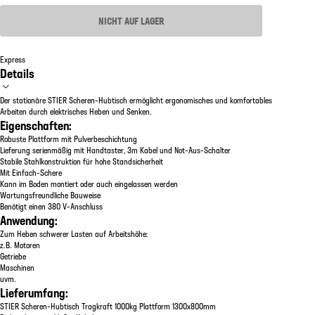
NICHT AUF LAGER
Express
Details
Der stationäre STIER Scheren-Hubtisch ermöglicht ergonomisches und komfortables
Arbeiten durch elektrisches Heben und Senken.
Eigenschaften:
Robuste Plattform mit Pulverbeschichtung
Lieferung serienmäßig mit Handtaster, 3m Kabel und Not-Aus-Schalter
Stabile Stahlkonstruktion für hohe Standsicherheit
Mit Einfach-Schere
Kann im Boden montiert oder auch eingelassen werden
Wartungsfreundliche Bauweise
Benötigt einen 380 V-Anschluss
Anwendung:
Zum Heben schwerer Lasten auf Arbeitshöhe:
z.B. Motoren
Getriebe
Maschinen
uvm.
Lieferumfang:
STIER Scheren-Hubtisch Tragkraft 1000kg Plattform 1300x800mm