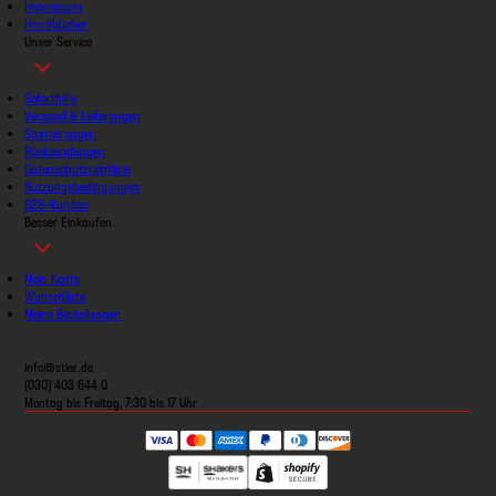
Impressum
Handbücher
Unser Service
Soforthilfe
Versand & Lieferungen
Stornierungen
Rücksendungen
Datenschutzrichtlinie
Nutzungsbedingungen
B2B-Kunden
Besser Einkaufen
Mein Konto
Wunschliste
Meine Bestellungen
info@stier.de
(030) 403 644 0
Montag bis Freitag, 7:30 bis 17 Uhr