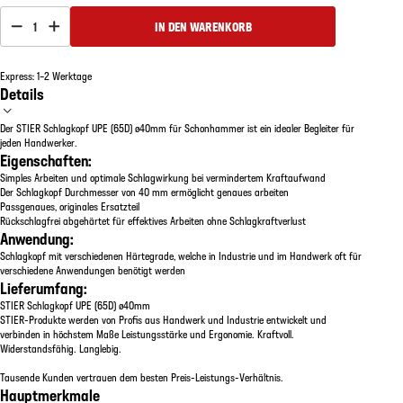
1
IN DEN WARENKORB
Express: 1–2 Werktage
Details
Der STIER Schlagkopf UPE (65D) ø40mm für Schonhammer ist ein idealer Begleiter für
jeden Handwerker.
Eigenschaften:
Simples Arbeiten und optimale Schlagwirkung bei vermindertem Kraftaufwand
Der Schlagkopf Durchmesser von 40 mm ermöglicht genaues arbeiten
Passgenaues, originales Ersatzteil
Rückschlagfrei abgehärtet für effektives Arbeiten ohne Schlagkraftverlust
Anwendung:
Schlagkopf mit verschiedenen Härtegrade, welche in Industrie und im Handwerk oft für
verschiedene Anwendungen benötigt werden
Lieferumfang:
STIER Schlagkopf UPE (65D) ø40mm
STIER-Produkte werden von Profis aus Handwerk und Industrie entwickelt und
verbinden in höchstem Maße Leistungsstärke und Ergonomie. Kraftvoll.
Widerstandsfähig. Langlebig.
Tausende Kunden vertrauen dem besten Preis-Leistungs-Verhältnis.
Hauptmerkmale