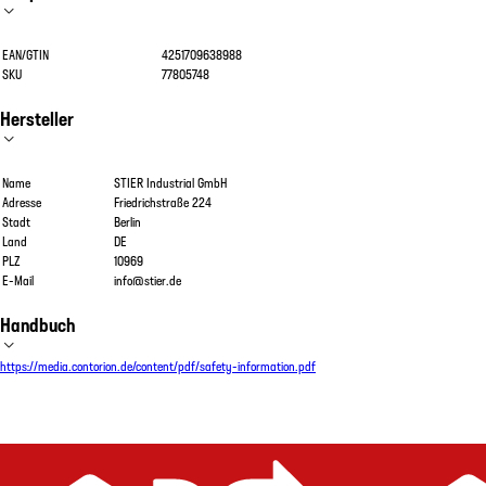
EAN/GTIN
4251709638988
SKU
77805748
Hersteller
Name
STIER Industrial GmbH
Adresse
Friedrichstraße 224
Stadt
Berlin
Land
DE
PLZ
10969
E-Mail
info@stier.de
Handbuch
https://media.contorion.de/content/pdf/safety-information.pdf