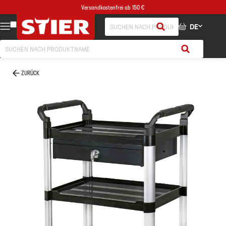
Versandkostenfrei ab 150 €
DE
ZURÜCK