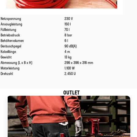
Eigenschaften
Werte
Netzspannung
230 V
Ansaugleistung
150 l
Füllleistung
70 l
Betriebsdruck
8 bar
Behältervolumen
6 l
Geräuschpegel
90 dB(A)
Kabellänge
4 m
Gewicht
13 kg
Abmessung (L x B x H)
296 x 396 x 316 mm
Motorleistung
1.100 W
Drehzahl
2.450 U
OUTLET