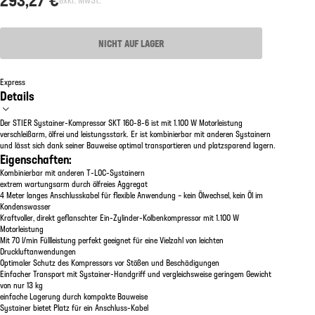
NICHT AUF LAGER
Express
Details
Der STIER Systainer-Kompressor SKT 160-8-6 ist mit 1.100 W Motorleistung
verschleißarm, ölfrei und leistungsstark. Er ist kombinierbar mit anderen Systainern
und lässt sich dank seiner Bauweise optimal transportieren und platzsparend lagern.
Eigenschaften:
Kombinierbar mit anderen T-LOC-Systainern
extrem wartungsarm durch ölfreies Aggregat
4 Meter langes Anschlusskabel für flexible Anwendung – kein Ölwechsel, kein Öl im
Kondenswasser
Kraftvoller, direkt geflanschter Ein-Zylinder-Kolbenkompressor mit 1.100 W
Motorleistung
Mit 70 l/min Füllleistung perfekt geeignet für eine Vielzahl von leichten
Druckluftanwendungen
Optimaler Schutz des Kompressors vor Stößen und Beschädigungen
Einfacher Transport mit Systainer-Handgriff und vergleichsweise geringem Gewicht
von nur 13 kg
einfache Lagerung durch kompakte Bauweise
Systainer bietet Platz für ein Anschluss-Kabel