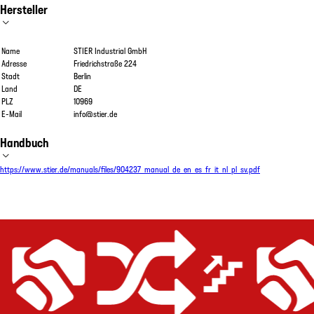
Hersteller
Name
STIER Industrial GmbH
Adresse
Friedrichstraße 224
Stadt
Berlin
Land
DE
PLZ
10969
E-Mail
info@stier.de
Handbuch
https://www.stier.de/manuals/files/904237_manual_de_en_es_fr_it_nl_pl_sv.pdf