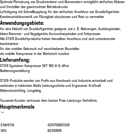
Optimale Platzierung von Druckminderer und Manometern ermöglicht einfaches Ablesen
und Einstellen des gewünschten Betriebsdrucks
Luftabgang mit Schnellkupplung für den einfachen Anschluss von Druckluftgeräten
Kondensatablassventil, um Flüssigkeit abzulassen und Rost zu vermeiden
Anwendungsgebiete:
für eine Vielzahl von Druckluftgeräten geeignet, wie z. B. Nietzangen, Ausblaspistolen,
kleine Klammer- und Nagelgeräte, Kartuschenpistolen und Fettpressen
Alle STIER Druckluftprodukte haben denselben Anschluss und sind untereinander
kombinierbar
für den mobilen Gebrauch auf verschiedenen Baustellen
als mobiler Kompressor in der Werkstatt nutzbar
Lieferumfang:
STIER Systainer-Kompressor SKT 160-8-6, ölfrei
Bedienungsanleitung
STIER-Produkte werden von Profis aus Handwerk und Industrie entwickelt und
verbinden in höchstem Maße Leistungsstärke und Ergonomie. Kraftvoll.
Widerstandsfähig. Langlebig.
Tausende Kunden vertrauen dem besten Preis-Leistungs-Verhältnis.
Hauptmerkmale
EAN/GTIN
4251709612339
SKU
82413909