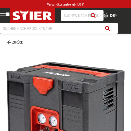
Versandkostenfrei ab 150 €
DE
ZURÜCK