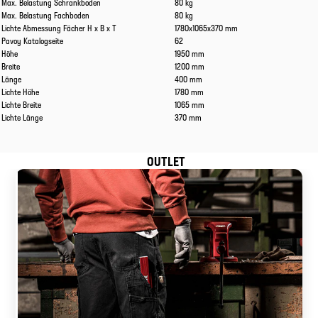
Max. Belastung Schrankboden
80 kg
Max. Belastung Fachboden
80 kg
Lichte Abmessung Fächer H x B x T
1780x1065x370 mm
Pavoy Katalogseite
62
Höhe
1950 mm
Breite
1200 mm
Länge
400 mm
Lichte Höhe
1780 mm
Lichte Breite
1065 mm
Lichte Länge
370 mm
OUTLET