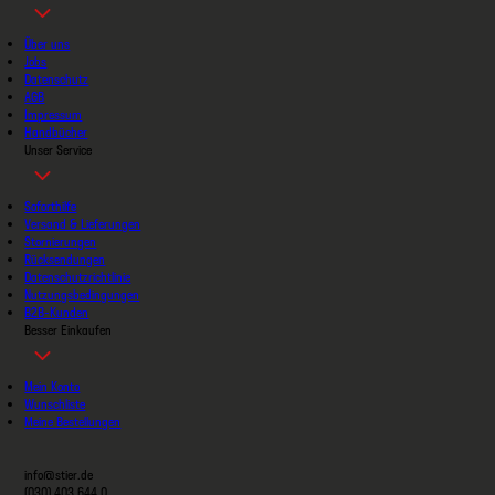
Über uns
Jobs
Datenschutz
AGB
Impressum
Handbücher
Unser Service
Soforthilfe
Versand & Lieferungen
Stornierungen
Rücksendungen
Datenschutzrichtlinie
Nutzungsbedingungen
B2B-Kunden
Besser Einkaufen
Mein Konto
Wunschliste
Meine Bestellungen
info@stier.de
(030) 403 644 0