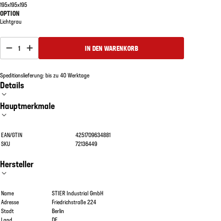
195x195x195
OPTION
Lichtgrau
1
IN DEN WARENKORB
Speditionslieferung: bis zu 40 Werktage
Details
Hauptmerkmale
EAN/GTIN
4251709634881
SKU
72136449
Hersteller
Name
STIER Industrial GmbH
Adresse
Friedrichstraße 224
Stadt
Berlin
Land
DE