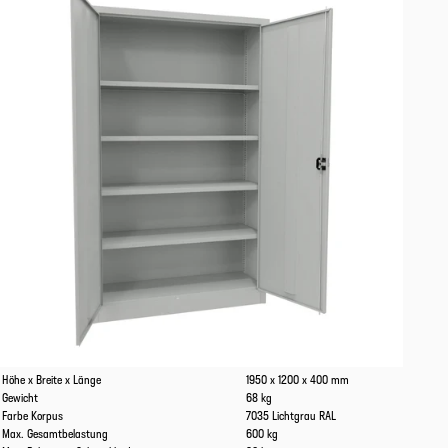
Eigenschaften
Werte
Höhe x Breite x Länge
1950 x 1200 x 400 mm
Gewicht
68 kg
Farbe Korpus
7035 Lichtgrau RAL
Max. Gesamtbelastung
600 kg