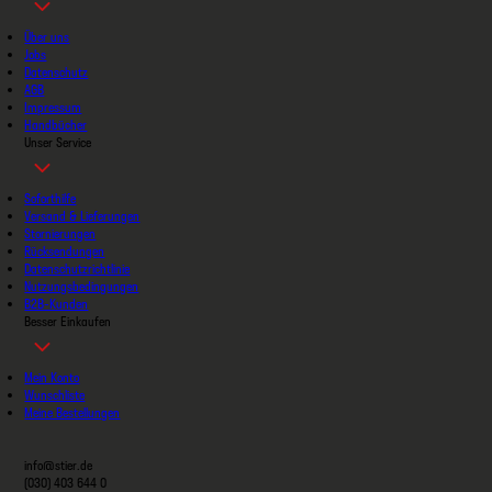
Über uns
Jobs
Datenschutz
AGB
Impressum
Handbücher
Unser Service
Soforthilfe
Versand & Lieferungen
Stornierungen
Rücksendungen
Datenschutzrichtlinie
Nutzungsbedingungen
B2B-Kunden
Besser Einkaufen
Mein Konto
Wunschliste
Meine Bestellungen
info@stier.de
(030) 403 644 0