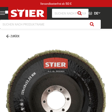
Versandkostenfrei ab 150 €
DE
ZURÜCK