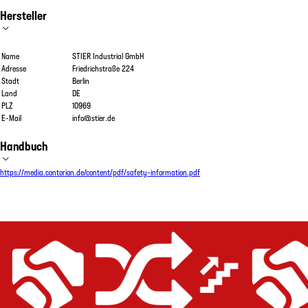
Hersteller
Name
STIER Industrial GmbH
Adresse
Friedrichstraße 224
Stadt
Berlin
Land
DE
PLZ
10969
E-Mail
info@stier.de
Handbuch
https://media.contorion.de/content/pdf/safety-information.pdf