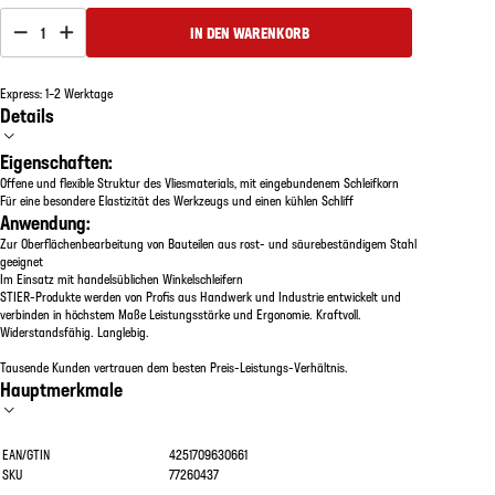
1
IN DEN WARENKORB
Express: 1–2 Werktage
Details
Eigenschaften:
Offene und flexible Struktur des Vliesmaterials, mit eingebundenem Schleifkorn
Für eine besondere Elastizität des Werkzeugs und einen kühlen Schliff
Anwendung:
Zur Oberflächenbearbeitung von Bauteilen aus rost- und säurebeständigem Stahl
geeignet
Im Einsatz mit handelsüblichen Winkelschleifern
STIER-Produkte werden von Profis aus Handwerk und Industrie entwickelt und
verbinden in höchstem Maße Leistungsstärke und Ergonomie. Kraftvoll.
Widerstandsfähig. Langlebig.
Tausende Kunden vertrauen dem besten Preis-Leistungs-Verhältnis.
Hauptmerkmale
EAN/GTIN
4251709630661
SKU
77260437