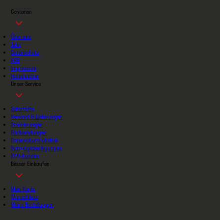
Contorion
Über uns
Jobs
Datenschutz
AGB
Impressum
Handbücher
Unser Service
Soforthilfe
Versand & Lieferungen
Stornierungen
Rücksendungen
Datenschutzrichtlinie
Nutzungsbedingungen
B2B-Kunden
Besser Einkaufen
Mein Konto
Wunschliste
Meine Bestellungen