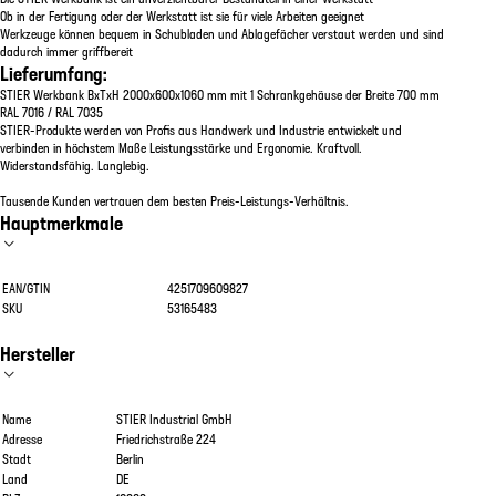
Ob in der Fertigung oder der Werkstatt ist sie für viele Arbeiten geeignet
Werkzeuge können bequem in Schubladen und Ablagefächer verstaut werden und sind
dadurch immer griffbereit
Lieferumfang:
STIER Werkbank BxTxH 2000x600x1060 mm mit 1 Schrankgehäuse der Breite 700 mm
RAL 7016 / RAL 7035
STIER-Produkte werden von Profis aus Handwerk und Industrie entwickelt und
verbinden in höchstem Maße Leistungsstärke und Ergonomie. Kraftvoll.
Widerstandsfähig. Langlebig.
Tausende Kunden vertrauen dem besten Preis-Leistungs-Verhältnis.
Hauptmerkmale
EAN/GTIN
4251709609827
SKU
53165483
Hersteller
Name
STIER Industrial GmbH
Adresse
Friedrichstraße 224
Stadt
Berlin
Land
DE