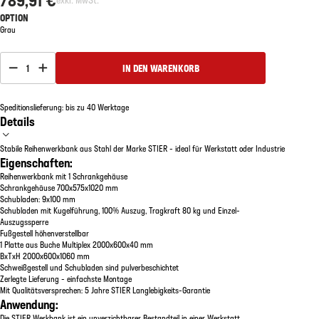
OPTION
Grau
1
IN DEN WARENKORB
Speditionslieferung: bis zu 40 Werktage
Details
Stabile Reihenwerkbank aus Stahl der Marke STIER - ideal für Werkstatt oder Industrie
Eigenschaften:
Reihenwerkbank mit 1 Schrankgehäuse
Schrankgehäuse 700x575x1020 mm
Schubladen: 9x100 mm
Schubladen mit Kugelführung, 100% Auszug, Tragkraft 80 kg und Einzel-
Auszugssperre
Fußgestell höhenverstellbar
1 Platte aus Buche Multiplex 2000x600x40 mm
BxTxH 2000x600x1060 mm
Schweißgestell und Schubladen sind pulverbeschichtet
Zerlegte Lieferung - einfachste Montage
Mit Qualitätsversprechen: 5 Jahre STIER Langlebigkeits-Garantie
Anwendung:
Die STIER Werkbank ist ein unverzichtbarer Bestandteil in einer Werkstatt