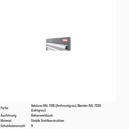
Eigenschaften
Werte
Gehäuse RAL 7016 (Anthrazitgrau), Blenden RAL 7035
Farbe
(Lichtgrau)
Ausführung
Reihenwerkbank
Material
Stabile Stahlkonstruktion
Schubladenanzahl
9