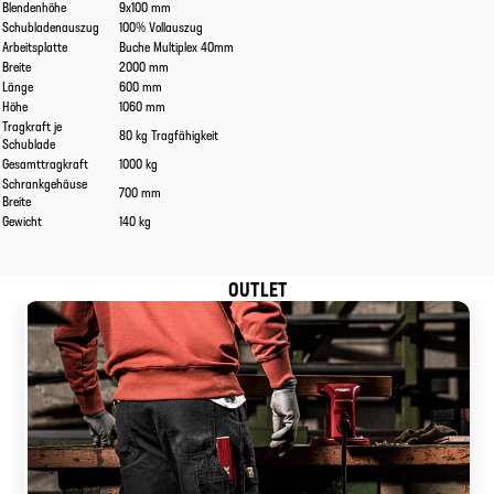
Blendenhöhe
9x100 mm
Schubladenauszug
100% Vollauszug
Arbeitsplatte
Buche Multiplex 40mm
Breite
2000 mm
Länge
600 mm
Höhe
1060 mm
Tragkraft je
80 kg Tragfähigkeit
Schublade
Gesamttragkraft
1000 kg
Schrankgehäuse
700 mm
Breite
Gewicht
140 kg
OUTLET