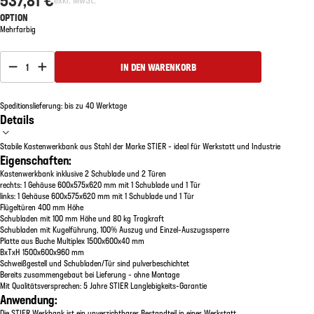
OPTION
Mehrfarbig
1
IN DEN WARENKORB
Speditionslieferung: bis zu 40 Werktage
Details
Stabile Kastenwerkbank aus Stahl der Marke STIER - ideal für Werkstatt und Industrie
Eigenschaften:
Kastenwerkbank inklusive 2 Schublade und 2 Türen
rechts: 1 Gehäuse 600x575x620 mm mit 1 Schublade und 1 Tür
links: 1 Gehäuse 600x575x620 mm mit 1 Schublade und 1 Tür
Flügeltüren 400 mm Höhe
Schubladen mit 100 mm Höhe und 80 kg Tragkraft
Schubladen mit Kugelführung, 100% Auszug und Einzel-Auszugssperre
Platte aus Buche Multiplex 1500x600x40 mm
BxTxH 1500x600x960 mm
Schweißgestell und Schubladen/Tür sind pulverbeschichtet
Bereits zusammengebaut bei Lieferung - ohne Montage
Mit Qualitätsversprechen: 5 Jahre STIER Langlebigkeits-Garantie
Anwendung:
Die STIER Werkbank ist ein unverzichtbarer Bestandteil in einer Werkstatt