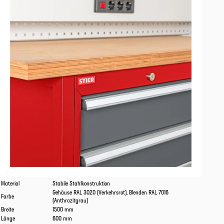
Eigenschaften
Werte
Material
Stabile Stahlkonstruktion
Gehäuse RAL 3020 (Verkehrsrot), Blenden RAL 7016
Farbe
(Anthrazitgrau)
Breite
1500 mm
Länge
600 mm