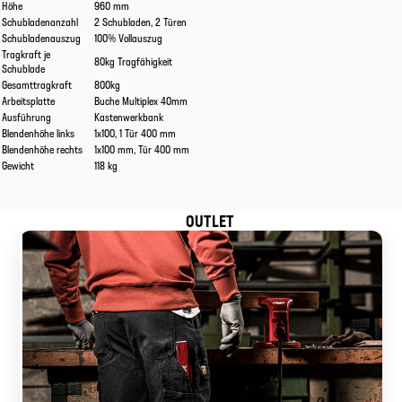
Höhe
960 mm
Schubladenanzahl
2 Schubladen, 2 Türen
Schubladenauszug
100% Vollauszug
Tragkraft je
80kg Tragfähigkeit
Schublade
Gesamttragkraft
800kg
Arbeitsplatte
Buche Multiplex 40mm
Ausführung
Kastenwerkbank
Blendenhöhe links
1x100, 1 Tür 400 mm
Blendenhöhe rechts
1x100 mm, Tür 400 mm
Gewicht
118 kg
OUTLET