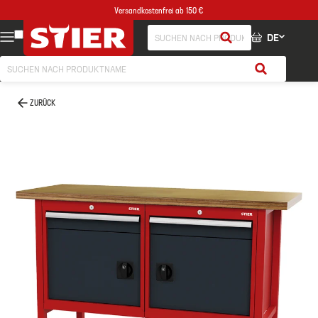
Versandkostenfrei ab 150 €
DE
ZURÜCK