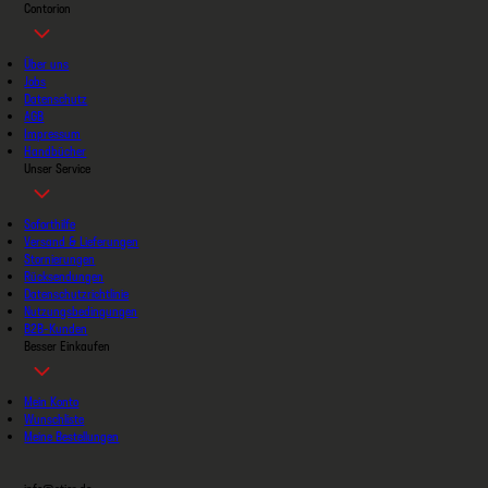
Contorion
Über uns
Jobs
Datenschutz
AGB
Impressum
Handbücher
Unser Service
Soforthilfe
Versand & Lieferungen
Stornierungen
Rücksendungen
Datenschutzrichtlinie
Nutzungsbedingungen
B2B-Kunden
Besser Einkaufen
Mein Konto
Wunschliste
Meine Bestellungen