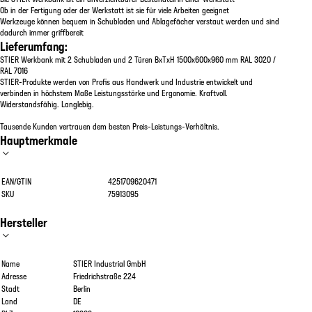
Ob in der Fertigung oder der Werkstatt ist sie für viele Arbeiten geeignet
Werkzeuge können bequem in Schubladen und Ablagefächer verstaut werden und sind
dadurch immer griffbereit
Lieferumfang:
STIER Werkbank mit 2 Schubladen und 2 Türen BxTxH 1500x600x960 mm RAL 3020 /
RAL 7016
STIER-Produkte werden von Profis aus Handwerk und Industrie entwickelt und
verbinden in höchstem Maße Leistungsstärke und Ergonomie. Kraftvoll.
Widerstandsfähig. Langlebig.
Tausende Kunden vertrauen dem besten Preis-Leistungs-Verhältnis.
Hauptmerkmale
EAN/GTIN
4251709620471
SKU
75913095
Hersteller
Name
STIER Industrial GmbH
Adresse
Friedrichstraße 224
Stadt
Berlin
Land
DE