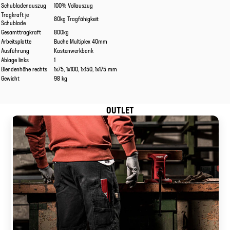
Schubladenauszug
100% Vollauszug
Tragkraft je
80kg Tragfähigkeit
Schublade
Gesamttragkraft
800kg
Arbeitsplatte
Buche Multiplex 40mm
Ausführung
Kastenwerkbank
Ablage links
1
Blendenhöhe rechts
1x75, 1x100, 1x150, 1x175 mm
Gewicht
98 kg
OUTLET