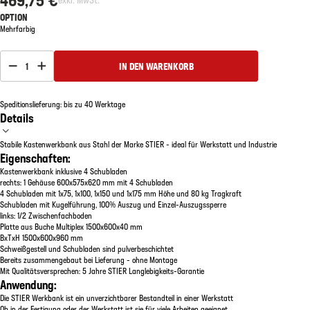
OPTION
Mehrfarbig
1
IN DEN WARENKORB
Speditionslieferung: bis zu 40 Werktage
Details
Stabile Kastenwerkbank aus Stahl der Marke STIER - ideal für Werkstatt und Industrie
Eigenschaften:
Kastenwerkbank inklusive 4 Schubladen
rechts: 1 Gehäuse 600x575x620 mm mit 4 Schubladen
4 Schubladen mit 1x75, 1x100, 1x150 und 1x175 mm Höhe und 80 kg Tragkraft
Schubladen mit Kugelführung, 100% Auszug und Einzel-Auszugssperre
links: 1/2 Zwischenfachboden
Platte aus Buche Multiplex 1500x600x40 mm
BxTxH 1500x600x960 mm
Schweißgestell und Schubladen sind pulverbeschichtet
Bereits zusammengebaut bei Lieferung - ohne Montage
Mit Qualitätsversprechen: 5 Jahre STIER Langlebigkeits-Garantie
Anwendung:
Die STIER Werkbank ist ein unverzichtbarer Bestandteil in einer Werkstatt
Ob in der Fertigung oder der Werkstatt ist sie für viele Arbeiten geeignet