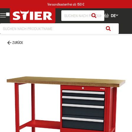
Versandkostenfrei ab 150 €
DE
ZURÜCK