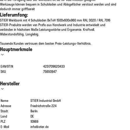
Werkzeuge können bequem in Schubladen und Ablagefächer verstaut werden und sind
dadurch immer griffbereit
Lieferumfang:
STIER Werkbank mit 4 Schubladen BxTxH 1500x600x960 mm RAL 3020 / RAL 7016
STIER-Produkte werden von Profis aus Handwerk und Industrie entwickelt und
verbinden in höchstem Maße Leistungsstärke und Ergonomie. Kraftvoll.
Widerstandsfähig. Langlebig.
Tausende Kunden vertrauen dem besten Preis-Leistungs-Verhältnis.
Hauptmerkmale
EAN/GTIN
4251709620433
SKU
75650947
Hersteller
Name
STIER Industrial GmbH
Adresse
Friedrichstraße 224
Stadt
Berlin
Land
DE
PLZ
10969
E-Mail
info@stier.de