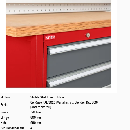
Eigenschaften
Werte
Material
Stabile Stahlkonstruktion
Gehäuse RAL 3020 (Verkehrsrot), Blenden RAL 7016
Farbe
(Anthrazitgrau)
Breite
1500 mm
Länge
600 mm
Höhe
960 mm
Schubladenanzahl
4