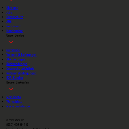
Über uns
Jobs
Datenschutz
AGB
Impressum
Handbücher
Unser Service
Soforthilfe
Versand & Lieferungen
Stornierungen
Rücksendungen
Datenschutzrichtlinie
Nutzungsbedingungen
B2B-Kunden
Besser Einkaufen
Mein Konto
Wunschliste
Meine Bestellungen
info@stier.de
(030) 403 644 0