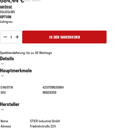
GRÖSSE
50x120x185
OPTION
Lichtgrau
1
IN DEN WARENKORB
Speditionslieferung: bis zu 40 Werktage
Details
Hauptmerkmale
EAN/GTIN
4251709635864
SKU
96928359
Hersteller
Name
STIER Industrial GmbH
Adresse
Friedrichstraße 224