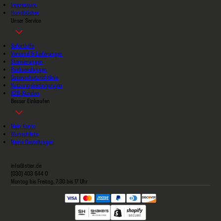
Impressum
Handbücher
Unser Service
Soforthilfe
Versand & Lieferungen
Stornierungen
Rücksendungen
Datenschutzrichtlinie
Nutzungsbedingungen
B2B-Kunden
Besser Einkaufen
Mein Konto
Wunschliste
Meine Bestellungen
info@stier.de
(030) 403 644 0
Montag bis Freitag, 7:30 bis 17 Uhr