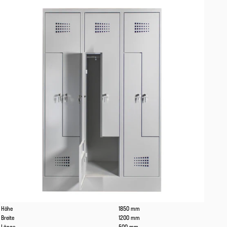
Eigenschaften
Werte
Höhe
1850 mm
Breite
1200 mm
Länge
500 mm