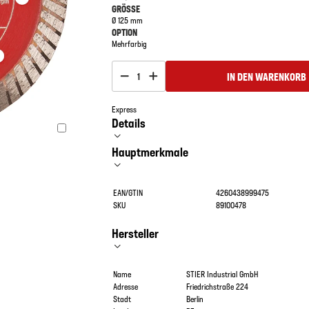
GRÖSSE
Ø 125 mm
OPTION
Mehrfarbig
IN DEN WARENKORB
1
Express
Details
Hauptmerkmale
EAN/GTIN
4260438999475
SKU
89100478
Hersteller
Name
STIER Industrial GmbH
Adresse
Friedrichstraße 224
Stadt
Berlin