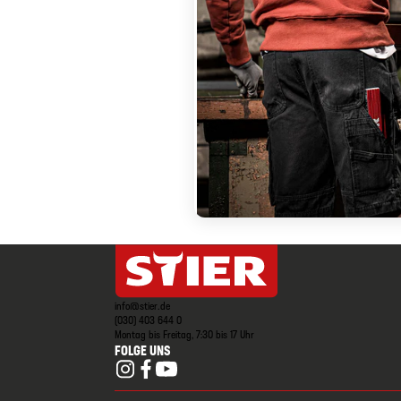
info@stier.de
(030) 403 644 0
Montag bis Freitag, 7:30 bis 17 Uhr
FOLGE UNS