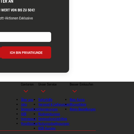
TTER AN
 WERT VON BIS ZU 50€!
tt-Aktionen Exklusive
ICH BIN PRIVATKUNDE
Contorion
Unser Service
Besser Einkaufen
Über uns
Soforthilfe
Mein Konto
Jobs
Versand & Lieferungen
Wunschliste
Datenschutz
Stornierungen
Meine Bestellungen
AGB
Rücksendungen
Impressum
Datenschutzrichtlinie
Handbücher
Nutzungsbedingungen
B2B-Kunden