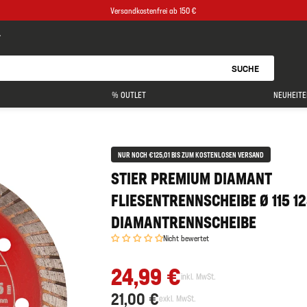
Versandkostenfrei ab 150 €
SUCHE
% OUTLET
NEUHEITE
NUR NOCH €125,01 BIS ZUM KOSTENLOSEN VERSAND
STIER PREMIUM DIAMANT
FLIESENTRENNSCHEIBE Ø 115 1
DIAMANTRENNSCHEIBE
Nicht bewertet
24,99 €
inkl. MwSt.
21,00 €
exkl. MwSt.