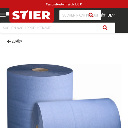
Versandkostenfrei ab 150 €
DE
ZURÜCK