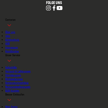
FOLGE UNS
Contorion
Über uns
Jobs
Datenschutz
AGB
Impressum
Handbücher
Unser Service
Soforthilfe
Versand & Lieferungen
Stornierungen
Rücksendungen
Datenschutzrichtlinie
Nutzungsbedingungen
B2B-Kunden
Besser Einkaufen
Mein Konto