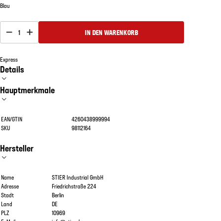
Blau
1
IN DEN WARENKORB
Express
Details
Hauptmerkmale
EAN/GTIN
4260438999994
SKU
98112164
Hersteller
Name
STIER Industrial GmbH
Adresse
Friedrichstraße 224
Stadt
Berlin
Land
DE
PLZ
10969