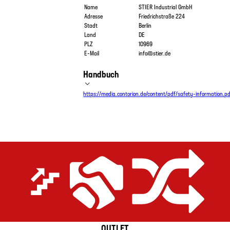
Name
STIER Industrial GmbH
Adresse
Friedrichstraße 224
Stadt
Berlin
Land
DE
PLZ
10969
E-Mail
info@stier.de
Handbuch
https://media.contorion.de/content/pdf/safety-information.p
OUTLET
Extrem effizient
Preis-Leistungs-Versprechen
Gerüstet für alle Anwendungen