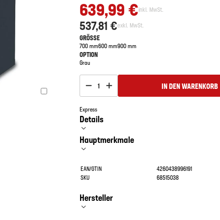
639,99 €
inkl. MwSt.
537,81 €
exkl. MwSt.
GRÖSSE
700 mm
600 mm
900 mm
OPTION
Grau
IN DEN WARENKORB
1
Express
Details
Hauptmerkmale
EAN/GTIN
4260438996191
SKU
68515038
Hersteller