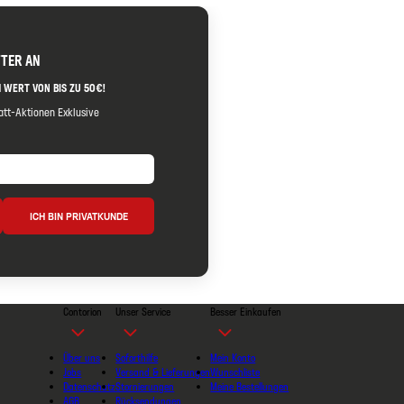
TTER AN
 WERT VON BIS ZU 50€!
tt-Aktionen Exklusive
ICH BIN PRIVATKUNDE
Contorion
Unser Service
Besser Einkaufen
Über uns
Soforthilfe
Mein Konto
Jobs
Versand & Lieferungen
Wunschliste
Datenschutz
Stornierungen
Meine Bestellungen
AGB
Rücksendungen