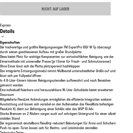
NICHT AUF LAGER
Express
Details
Eigenschaften:
Der hochwertige und größte Reinigungswagen FM ExpertPro 100/ W Tp überzeugt
durch seinen geschlossenen Aufbau mit großer Grundplatte
Diese bietet Platz für wichtige Komponenten zur wirtschaftlichen Reinigung, wie der
Eimermethode mit universeller Presse (je 1 Eimer für Frisch- und Schmutzwasser)
Ohne Eimer lässt sich die Platte platzsparend hochklappen
Das integrierte Entsorgungsmodul nimmt Müllbeutel unterschiedlicher Größe auf und
lässt sich per Fußpedal öffnen
In 4 6-Liter-Eimern können Reinigungsutensilien aufbewahrt und nach Bereichen
getrennt werden
Eine individuell fixierbare und herausziehbare 16-Liter-Schublade bietet erweiterten
Stauraum
Mitgelieferte FlexoLink Anbindungen ermöglichen die effiziente Integration weiterer
Ausstattung und lassen sich variabel an den Außenseiten des FlexoMate befestigen
FlexoLink XL dient zur Befestigung eines Schilds oder des WVP 10 Adv
Starke Bremsen an 2 Rädern sorgen auch auf schrägem Untergrund für einen allzeit
stabilen Stand
Der ergonomisch einstellbare FlexoGrip reduziert Belastungen für Arme und Schultern
Push-to-open-Türen lassen sich für Rechts- und Linkshänder einstellen
Technische Daten: