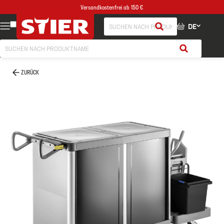
Versandkostenfrei ab 150 €
DE
ZURÜCK