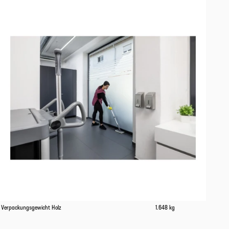
Eigenschaften
Werte
Verpackungsgewicht Holz
1.648 kg