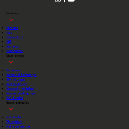
Contorion
Über uns
Jobs
Datenschutz
AGB
Impressum
Handbücher
Unser Service
Soforthilfe
Versand & Lieferungen
Stornierungen
Rücksendungen
Datenschutzrichtlinie
Nutzungsbedingungen
B2B-Kunden
Besser Einkaufen
Mein Konto
Wunschliste
Meine Bestellungen