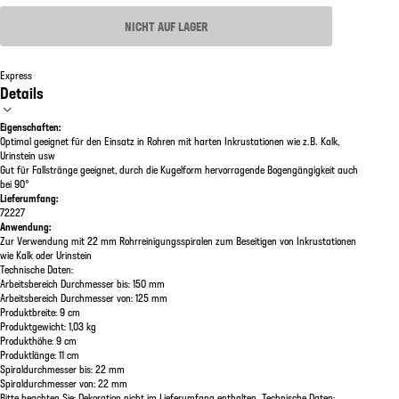
NICHT AUF LAGER
Express
Details
Eigenschaften:
Optimal geeignet für den Einsatz in Rohren mit harten Inkrustationen wie z.B. Kalk,
Urinstein usw
Gut für Fallstränge geeignet, durch die Kugelform hervorragende Bogengängigkeit auch
bei 90°
Lieferumfang:
72227
Anwendung:
Zur Verwendung mit 22 mm Rohrreinigungsspiralen zum Beseitigen von Inkrustationen
wie Kalk oder Urinstein
Technische Daten:
Arbeitsbereich Durchmesser bis: 150 mm
Arbeitsbereich Durchmesser von: 125 mm
Produktbreite: 9 cm
Produktgewicht: 1,03 kg
Produkthöhe: 9 cm
Produktlänge: 11 cm
Spiraldurchmesser bis: 22 mm
Spiraldurchmesser von: 22 mm
Bitte beachten Sie: Dekoration nicht im Lieferumfang enthalten. Technische Daten: