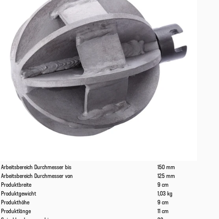
Eigenschaften
Werte
Arbeitsbereich Durchmesser bis
150 mm
Arbeitsbereich Durchmesser von
125 mm
Produktbreite
9 cm
Produktgewicht
1,03 kg
Produkthöhe
9 cm
Produktlänge
11 cm