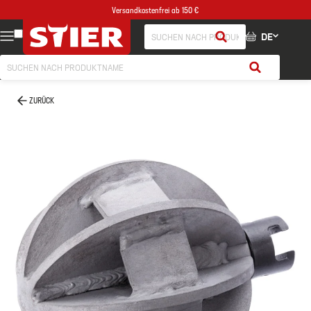
Versandkostenfrei ab 150 €
DE
ZURÜCK