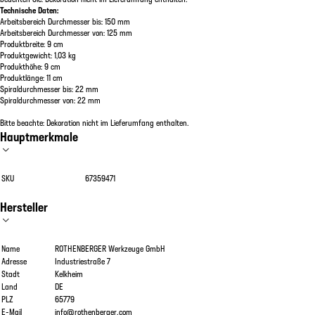
Technische Daten:
Arbeitsbereich Durchmesser bis: 150 mm
Arbeitsbereich Durchmesser von: 125 mm
Produktbreite: 9 cm
Produktgewicht: 1,03 kg
Produkthöhe: 9 cm
Produktlänge: 11 cm
Spiraldurchmesser bis: 22 mm
Spiraldurchmesser von: 22 mm
Bitte beachte: Dekoration nicht im Lieferumfang enthalten.
Hauptmerkmale
SKU
67359471
Hersteller
Name
ROTHENBERGER Werkzeuge GmbH
Adresse
Industriestraße 7
Stadt
Kelkheim
Land
DE
PLZ
65779
E-Mail
info@rothenberger.com