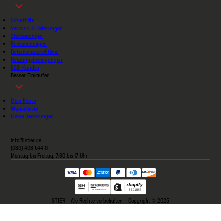
Soforthilfe
Versand & Lieferungen
Stornierungen
Rücksendungen
Datenschutzrichtlinie
Nutzungsbedingungen
B2B-Kunden
Besser Einkaufen
Mein Konto
Wunschliste
Meine Bestellungen
info@stier.de
(030) 403 644 0
Montag bis Freitag, 7:30 bis 17 Uhr
STIER - Alle Rechte vorbehalten - Copyright © 2025