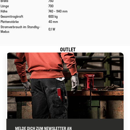
Breite
750
Länge
700
Höhe
740 - 1140 mm
Gesamttragkraft
600 kg
Plattenstärke
40 mm
Stromverbrauch im Standby-
0,1 W
Modus
OUTLET
MELDE DICH ZUM NEWSLETTER AN