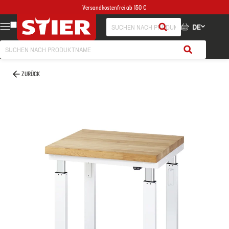
Versandkostenfrei ab 150 €
DE
ZURÜCK