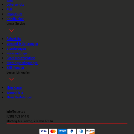
Datenschutz
AGB
Impressum
Handbücher
Unser Service
Soforthilfe
Versand & Lieferungen
Stornierungen
Rücksendungen
Datenschutzrichtlinie
Nutzungsbedingungen
B2B-Kunden
Besser Einkaufen
Mein Konto
Wunschliste
Meine Bestellungen
info@stier.de
(030) 403 644 0
Montag bis Freitag, 7:30 bis 17 Uhr