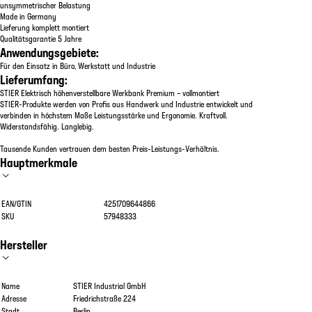
unsymmetrischer Belastung
Made in Germany
Lieferung komplett montiert
Qualitätsgarantie 5 Jahre
Anwendungsgebiete:
Für den Einsatz in Büro, Werkstatt und Industrie
Lieferumfang:
STIER Elektrisch höhenverstellbare Werkbank Premium – vollmontiert
STIER-Produkte werden von Profis aus Handwerk und Industrie entwickelt und
verbinden in höchstem Maße Leistungsstärke und Ergonomie. Kraftvoll.
Widerstandsfähig. Langlebig.
Tausende Kunden vertrauen dem besten Preis-Leistungs-Verhältnis.
Hauptmerkmale
EAN/GTIN
4251709644866
SKU
57948333
Hersteller
Name
STIER Industrial GmbH
Adresse
Friedrichstraße 224
Stadt
Berlin