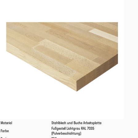
Eigenschaften
Werte
Material
Stahlblech und Buche Arbeitsplatte
Fußgestell Lichtgrau RAL 7035
Farbe
(Pulverbeschichtung)