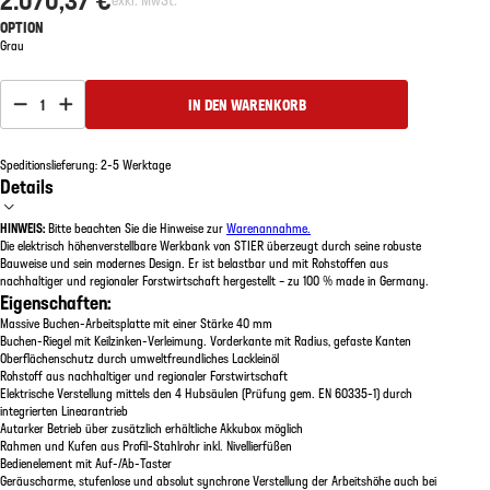
OPTION
Grau
1
IN DEN WARENKORB
Speditionslieferung: 2-5 Werktage
Details
HINWEIS:
Bitte beachten Sie die Hinweise zur
Warenannahme.
Die elektrisch höhenverstellbare Werkbank von STIER überzeugt durch seine robuste
Bauweise und sein modernes Design. Er ist belastbar und mit Rohstoffen aus
nachhaltiger und regionaler Forstwirtschaft hergestellt – zu 100 % made in Germany.
Eigenschaften:
Massive Buchen-Arbeitsplatte mit einer Stärke 40 mm
Buchen-Riegel mit Keilzinken-Verleimung. Vorderkante mit Radius, gefaste Kanten
Oberflächenschutz durch umweltfreundliches Lackleinöl
Rohstoff aus nachhaltiger und regionaler Forstwirtschaft
Elektrische Verstellung mittels den 4 Hubsäulen (Prüfung gem. EN 60335-1) durch
integrierten Linearantrieb
Autarker Betrieb über zusätzlich erhältliche Akkubox möglich
Rahmen und Kufen aus Profil-Stahlrohr inkl. Nivellierfüßen
Bedienelement mit Auf-/Ab-Taster
Geräuscharme, stufenlose und absolut synchrone Verstellung der Arbeitshöhe auch bei