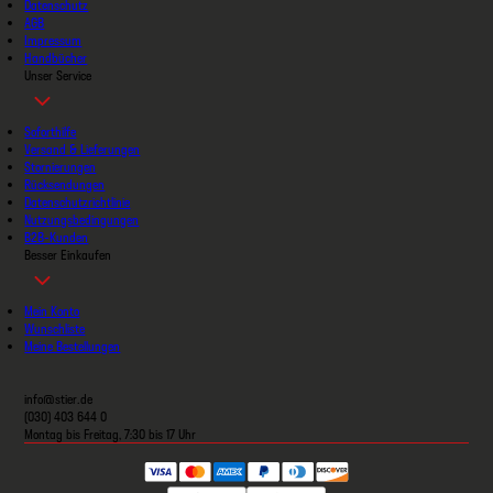
Datenschutz
AGB
Impressum
Handbücher
Unser Service
Soforthilfe
Versand & Lieferungen
Stornierungen
Rücksendungen
Datenschutzrichtlinie
Nutzungsbedingungen
B2B-Kunden
Besser Einkaufen
Mein Konto
Wunschliste
Meine Bestellungen
info@stier.de
(030) 403 644 0
Montag bis Freitag, 7:30 bis 17 Uhr