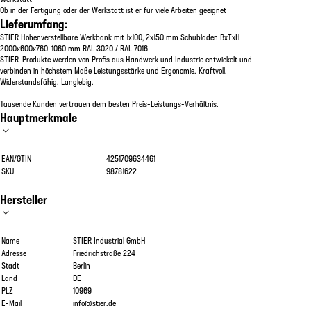
Ob in der Fertigung oder der Werkstatt ist er für viele Arbeiten geeignet
Lieferumfang:
STIER Höhenverstellbare Werkbank mit 1x100, 2x150 mm Schubladen BxTxH
2000x600x760-1060 mm RAL 3020 / RAL 7016
STIER-Produkte werden von Profis aus Handwerk und Industrie entwickelt und
verbinden in höchstem Maße Leistungsstärke und Ergonomie. Kraftvoll.
Widerstandsfähig. Langlebig.
Tausende Kunden vertrauen dem besten Preis-Leistungs-Verhältnis.
Hauptmerkmale
EAN/GTIN
4251709634461
SKU
98781622
Hersteller
Name
STIER Industrial GmbH
Adresse
Friedrichstraße 224
Stadt
Berlin
Land
DE
PLZ
10969
E-Mail
info@stier.de