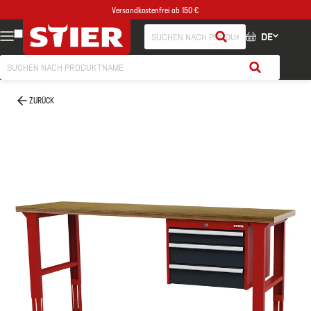
Versandkostenfrei ab 150 €
DE
ZURÜCK