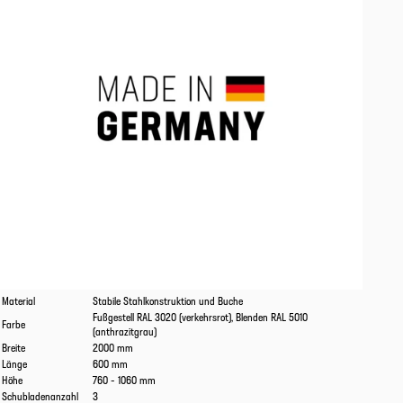
Eigenschaften
Werte
Material
Stabile Stahlkonstruktion und Buche
Fußgestell RAL 3020 (verkehrsrot), Blenden RAL 5010
Farbe
(anthrazitgrau)
Breite
2000 mm
Länge
600 mm
Höhe
760 - 1060 mm
Schubladenanzahl
3