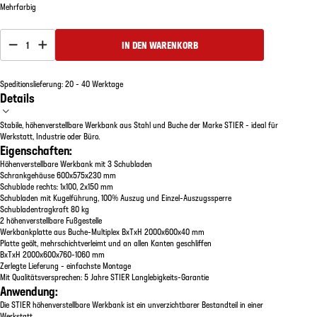
Mehrfarbig
1
IN DEN WARENKORB
Speditionslieferung: 20 - 40 Werktage
Details
Stabile, höhenverstellbare Werkbank aus Stahl und Buche der Marke STIER - ideal für
Werkstatt, Industrie oder Büro.
Eigenschaften:
Höhenverstellbare Werkbank mit 3 Schubladen
Schrankgehäuse 600x575x230 mm
Schublade rechts: 1x100, 2x150 mm
Schubladen mit Kugelführung, 100% Auszug und Einzel-Auszugssperre
Schubladentragkraft 80 kg
2 höhenverstellbare Fußgestelle
Werkbankplatte aus Buche-Multiplex BxTxH 2000x600x40 mm
Platte geölt, mehrschichtverleimt und an allen Kanten geschliffen
BxTxH 2000x600x760-1060 mm
Zerlegte Lieferung - einfachste Montage
Mit Qualitätsversprechen: 5 Jahre STIER Langlebigkeits-Garantie
Anwendung:
Die STIER höhenverstellbare Werkbank ist ein unverzichtbarer Bestandteil in einer
Werkstatt