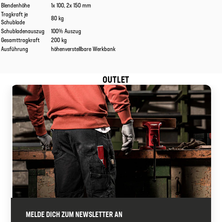
Blendenhöhe
1x 100, 2x 150 mm
Tragkraft je
80 kg
Schublade
Schubladenauszug
100% Auszug
Gesamttragkraft
200 kg
Ausführung
höhenverstellbare Werkbank
OUTLET
MELDE DICH ZUM NEWSLETTER AN