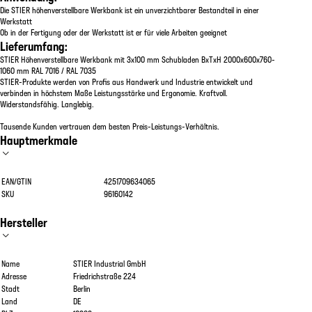
Die STIER höhenverstellbare Werkbank ist ein unverzichtbarer Bestandteil in einer
Werkstatt
Ob in der Fertigung oder der Werkstatt ist er für viele Arbeiten geeignet
Lieferumfang:
STIER Höhenverstellbare Werkbank mit 3x100 mm Schubladen BxTxH 2000x600x760-
1060 mm RAL 7016 / RAL 7035
STIER-Produkte werden von Profis aus Handwerk und Industrie entwickelt und
verbinden in höchstem Maße Leistungsstärke und Ergonomie. Kraftvoll.
Widerstandsfähig. Langlebig.
Tausende Kunden vertrauen dem besten Preis-Leistungs-Verhältnis.
Hauptmerkmale
EAN/GTIN
4251709634065
SKU
96160142
Hersteller
Name
STIER Industrial GmbH
Adresse
Friedrichstraße 224
Stadt
Berlin
Land
DE