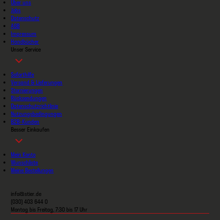
Über uns
Jobs
Datenschutz
AGB
Impressum
Handbücher
Unser Service
Soforthilfe
Versand & Lieferungen
Stornierungen
Rücksendungen
Datenschutzrichtlinie
Nutzungsbedingungen
B2B-Kunden
Besser Einkaufen
Mein Konto
Wunschliste
Meine Bestellungen
info@stier.de
(030) 403 644 0
Montag bis Freitag, 7:30 bis 17 Uhr