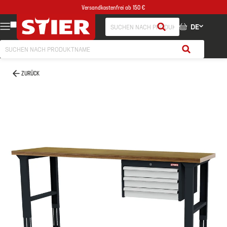
Versandkostenfrei ab 150 €
DE
ZURÜCK