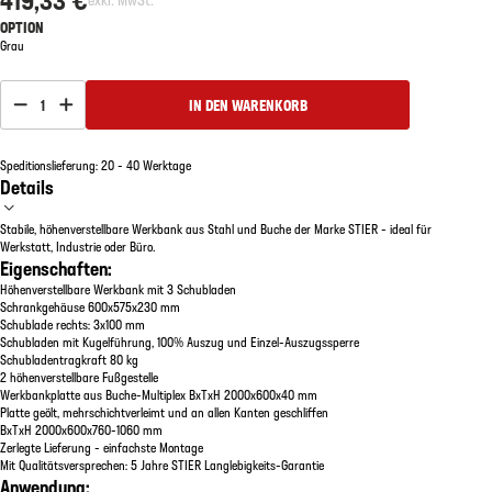
OPTION
Grau
1
IN DEN WARENKORB
Speditionslieferung: 20 - 40 Werktage
Details
Stabile, höhenverstellbare Werkbank aus Stahl und Buche der Marke STIER - ideal für
Werkstatt, Industrie oder Büro.
Eigenschaften:
Höhenverstellbare Werkbank mit 3 Schubladen
Schrankgehäuse 600x575x230 mm
Schublade rechts: 3x100 mm
Schubladen mit Kugelführung, 100% Auszug und Einzel-Auszugssperre
Schubladentragkraft 80 kg
2 höhenverstellbare Fußgestelle
Werkbankplatte aus Buche-Multiplex BxTxH 2000x600x40 mm
Platte geölt, mehrschichtverleimt und an allen Kanten geschliffen
BxTxH 2000x600x760-1060 mm
Zerlegte Lieferung - einfachste Montage
Mit Qualitätsversprechen: 5 Jahre STIER Langlebigkeits-Garantie
Anwendung: