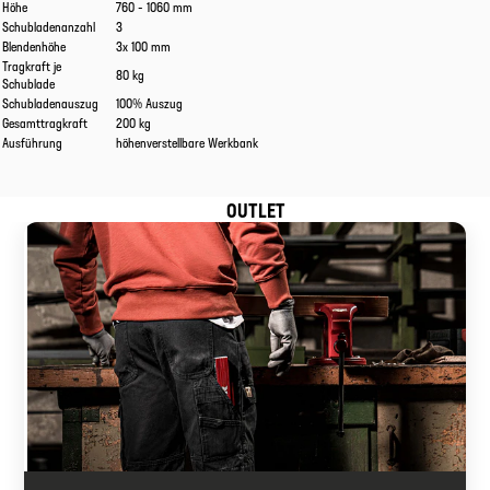
Höhe
760 - 1060 mm
Schubladenanzahl
3
Blendenhöhe
3x 100 mm
Tragkraft je
80 kg
Schublade
Schubladenauszug
100% Auszug
Gesamttragkraft
200 kg
Ausführung
höhenverstellbare Werkbank
OUTLET