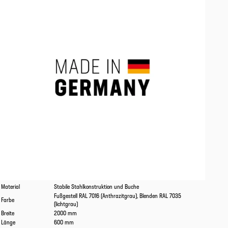
Eigenschaften
Werte
Material
Stabile Stahlkonstruktion und Buche
Fußgestell RAL 7016 (Anthrazitgrau), Blenden RAL 7035
Farbe
(lichtgrau)
Breite
2000 mm
Länge
600 mm