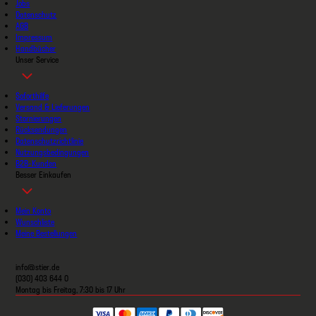
Jobs
Datenschutz
AGB
Impressum
Handbücher
Unser Service
Soforthilfe
Versand & Lieferungen
Stornierungen
Rücksendungen
Datenschutzrichtlinie
Nutzungsbedingungen
B2B-Kunden
Besser Einkaufen
Mein Konto
Wunschliste
Meine Bestellungen
info@stier.de
(030) 403 644 0
Montag bis Freitag, 7:30 bis 17 Uhr