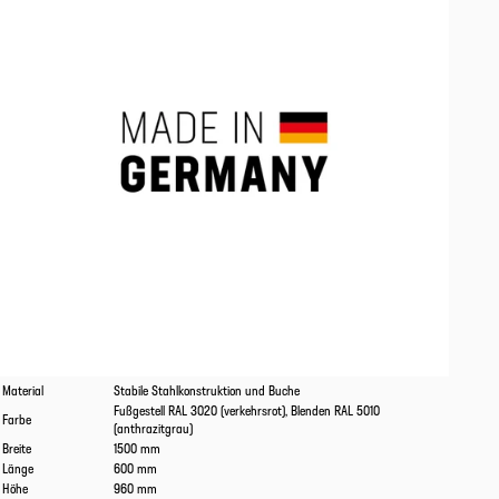
Eigenschaften
Werte
Material
Stabile Stahlkonstruktion und Buche
Fußgestell RAL 3020 (verkehrsrot), Blenden RAL 5010
Farbe
(anthrazitgrau)
Breite
1500 mm
Länge
600 mm
Höhe
960 mm