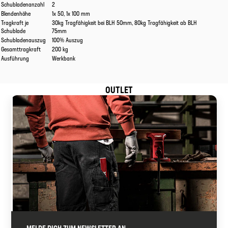
Schubladenanzahl
2
Blendenhöhe
1x 50, 1x 100 mm
Tragkraft je
30kg Tragfähigkeit bei BLH 50mm, 80kg Tragfähigkeit ab BLH
Schublade
75mm
Schubladenauszug
100% Auszug
Gesamttragkraft
200 kg
Ausführung
Werkbank
OUTLET
MELDE DICH ZUM NEWSLETTER AN