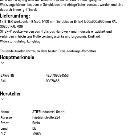
Werkzeuge können bequem in Schubladen und Ablagefächer verstaut werden und sind
dadurch immer griffbereit
Lieferumfang:
1 x STIER Werkbank mit 1x50, 1x100 mm Schubladen BxTxH 1500x600x960 mm RAL
3020 / RAL 7016
STIER-Produkte werden von Profis aus Handwerk und Industrie entwickelt und
verbinden in höchstem Maße Leistungsstärke und Ergonomie. Kraftvoll.
Widerstandsfähig. Langlebig.
Tausende Kunden vertrauen dem besten Preis-Leistungs-Verhältnis.
Hauptmerkmale
EAN/GTIN
4251709634553
SKU
99371455
Hersteller
Name
STIER Industrial GmbH
Adresse
Friedrichstraße 224
Stadt
Berlin
Land
DE
PLZ
10969