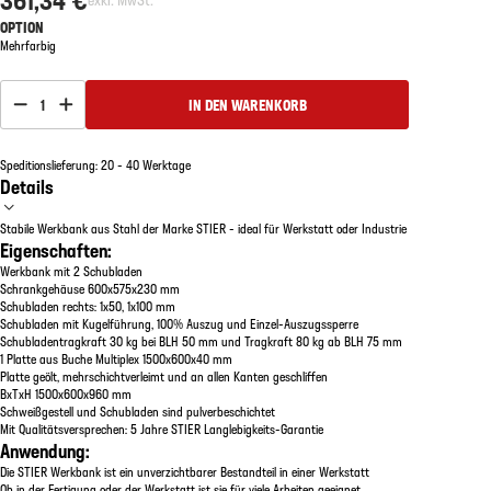
OPTION
Mehrfarbig
1
IN DEN WARENKORB
Speditionslieferung: 20 - 40 Werktage
Details
Stabile Werkbank aus Stahl der Marke STIER - ideal für Werkstatt oder Industrie
Eigenschaften:
Werkbank mit 2 Schubladen
Schrankgehäuse 600x575x230 mm
Schubladen rechts: 1x50, 1x100 mm
Schubladen mit Kugelführung, 100% Auszug und Einzel-Auszugssperre
Schubladentragkraft 30 kg bei BLH 50 mm und Tragkraft 80 kg ab BLH 75 mm
1 Platte aus Buche Multiplex 1500x600x40 mm
Platte geölt, mehrschichtverleimt und an allen Kanten geschliffen
BxTxH 1500x600x960 mm
Schweißgestell und Schubladen sind pulverbeschichtet
Mit Qualitätsversprechen: 5 Jahre STIER Langlebigkeits-Garantie
Anwendung:
Die STIER Werkbank ist ein unverzichtbarer Bestandteil in einer Werkstatt
Ob in der Fertigung oder der Werkstatt ist sie für viele Arbeiten geeignet